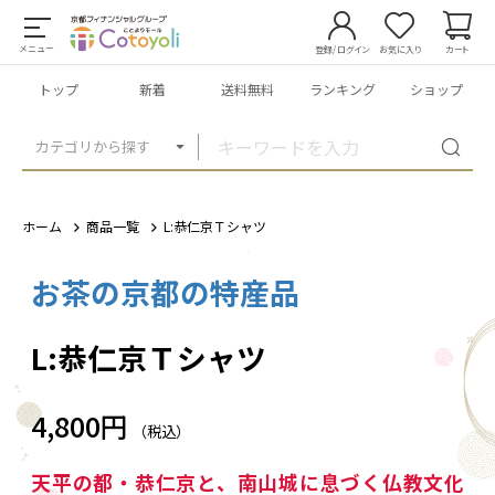
メニュー
登録/ログイン
お気に入り
カート
トップ
新着
送料無料
ランキング
ショップ
カテゴリから探す
ホーム
商品一覧
L:恭仁京Ｔシャツ
お茶の京都の特産品
1
/
1
L:恭仁京Ｔシャツ
4,800円
（税込）
天平の都・恭仁京と、南山城に息づく仏教文化