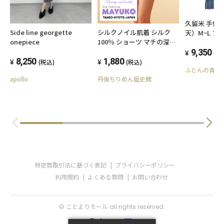
久留米 手作
Side line georgette
シルクノイル肌着 シルク
天）M~L フ
onepiece
100％ ショーツ マチの深い
NO.1100 
ゆったりめ健康ショーツ バ
はんてん 袢纏
9,350
(税
8,250
バシャツ シルクインナー 日
1,880
かグッズ 民芸
(税込)
(税込)
本製
ふとんの青木
事 受験 夜な
apollo
丹後ちりめん歴史館
クス
特定商取引法に基づく表記
プライバシーポリシー
利用規約
よくある質問
お問い合わせ
© ことよりモール all rights reserved.