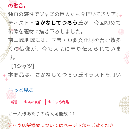
の融合。
独自の感性でジャズの巨人たちを描いてきたアー
ティスト・
さかなしてつろう
氏が、今回初めて
仏像を題材に描き下ろしました。
南山城地域には、国宝・重要文化財を含む数多
くの仏像が、今も大切に守り伝えられていま
す。
【Tシャツ】
本商品は、さかなしてつろう氏イラストを用い
たTシャツ(サイズL)です。
もっと見る
コットンを素材とした肌触りの良いシャツで
す。
新着
お茶の京都
おすすめ商品
普段使いできるデザインTシャツとして気軽に着
お一人様あたりの購入可能数：1
用できる一枚です。
送料や店舗概要についてはページ下部をご覧くださ
商品サイズにご注意ください。