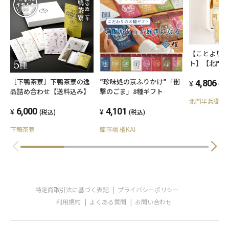
【ことより
ト】【北門
詰合せセット 
［下鴨茶寮］下鴨茶寮の逸
”珍味処の京ふりかけ”「衝
4,806
(税
品詰め合わせ【送料込み】
撃のごま」8種ギフト
北門半兵衛
6,000
4,101
(税込)
(税込)
下鴨茶寮
錦市場 櫂KAI
特定商取引法に基づく表記
プライバシーポリシー
利用規約
よくある質問
お問い合わせ