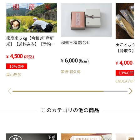
熊彦米５kg【令和8年産新
和煮三種 詰合せ
米】【送料込み】【予約販
★ことより
売】
【骨取り】
4,500
ト干物セッ
(税込)
6,000
(税込)
4,000
(税
10%OFF
紫野 和久傳
13%OFF
嵐山熊彦
ENDEAVOR
このカテゴリの他の商品