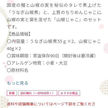
国産の鰻と山椒の実を秘伝のタレで煮上げた
「うなぎ山椒煮」と、上質のちりめんじゃこに
山椒の実と葉を混ぜた「山椒じゃこ」のセット
です。
【商品情報】
〇内容量：うなぎ山椒煮55ｇ×2、山椒じゃこ
40g×2
〇賞味期限：常温保存90日（開封後は要冷蔵）
〇アレルゲン物質：小麦・大豆
〇原材料名
・うなぎ山椒煮：うなぎ（国産）、山椒の実
もっと見る
（国産）、醤油、砂糖、食酢、味醂、酒／調味
料（アミノ酸等）
新着
送料無料（一部地域除く）
おすすめ商品
・山椒じゃこ：ちりめんじゃこ（国内製造）、
送料や店舗概要についてはページ下部をご覧くださ
山椒の実・葉（国産）、醤油、砂糖、味醂／調