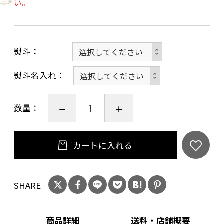
い。
味料（アミノ酸等）、保存料（ソルビン酸K)、
ｐH調整剤
〇箱サイズ：縦23.5×18.2×高さ3.5cm
熨斗
〇発送目安：最短２～３営業日以内
※送料無料：一部地域（北海道、沖縄）を除く
熨斗名入れ
数量：
カートに入れる
SHARE
商品詳細
送料・店舗概要