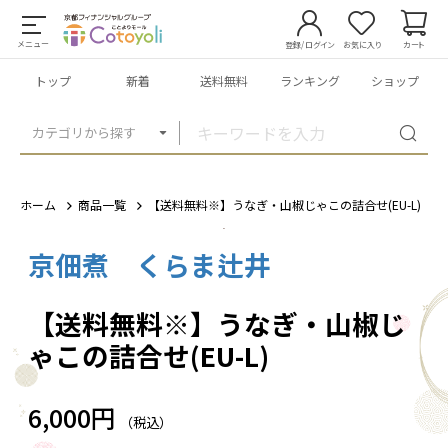
メニュー
登録/ログイン
お気に入り
カート
トップ
新着
送料無料
ランキング
ショップ
カテゴリから探す
ホーム
商品一覧
【送料無料※】うなぎ・山椒じゃこの詰合せ(EU-L)
京佃煮 くらま辻井
1
/
3
【送料無料※】うなぎ・山椒じ
ゃこの詰合せ(EU-L)
6,000円
（税込）