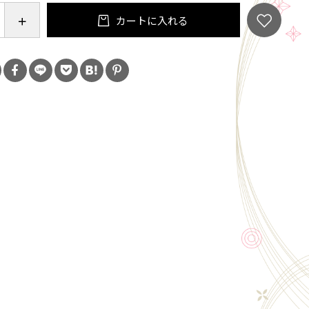
カートに入れる
ダヴァイエ出身である幼なじみのクリスチャン･コロヴ
ン･リュック･テリエ氏、そして姉妹である両氏の夫人
夫婦により、それぞれ所有する畑を持ち寄る形で1986
ドメーヌ名の由来でもあるソリュトレの岩とヴェルジ
付近を中心にサン･ヴェラン20ha、そのほかプイィ・
マコンに16haを所有しており、特にサン･ヴェランは
表するドメーヌとして名を知られる。長年に及ぶリュ
ネによる栽培を一歩進めて一部畑で試験的にビオロジ
ィナミを実践中。650ha強ある広大なAOCサン･ヴェ
より石灰岩土壌が強い北部を中心に畑を所有してお
れのテロワールに合わせパーセル毎にステンレスタン
い分けて細やかな醸造を行っている。そのピュアで果
ミネラル感に富み、洗練されたワインはミシュラン3つ
ジュ・ブラン、ル・ムーリスの他、タイユヴァンや
ッドといった数多くの名店のメニューにオンリストさ