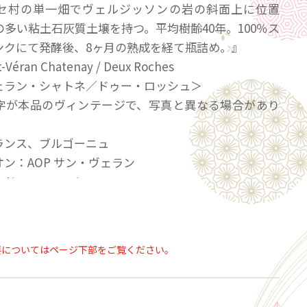
セ村の単一畑でヴェルジッソンの岩の斜面上に位置
多い粘土石灰質土壌を持つ。平均樹齢40年。100％ス
ンクにて発酵後、8ヶ月の熟成を経て瓶詰め。』
t-Véran Chatenay / Deux Roches
ェラン・シャトネ／ドゥー・ロッシュ＞
字が本品のヴィンテージで、写真と異なる場合があり
ランス、ブルゴーニュ
ン：AOP サン・ヴェラン
：ドゥー・ロッシュ
シャルドネ 100％
0％ステンレスタンクにて発酵後、8ヶ月の熟成。
樹サン･ヴェランを代表する生産者が造る単一畑のサ
要についてはページ下部をご覧ください。
ン。プリッセ村の単一畑でヴェルジッソンの岩の斜面
、粘土質の多い粘土石灰質土壌を持つ。平均樹齢40
％ステンレスタンクにて発酵後、8ヶ月の熟成を経て瓶詰