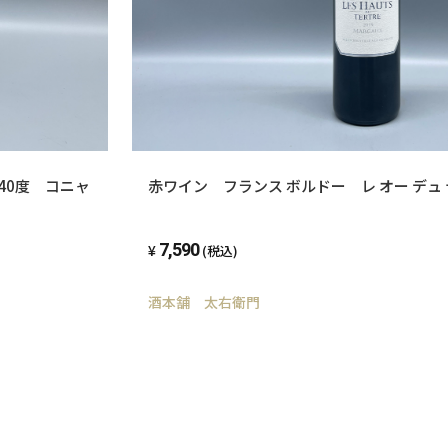
40度 コニャ
赤ワイン フランス ボルドー レ オー デュ 
7,590
(税込)
酒本舗 太右衛門