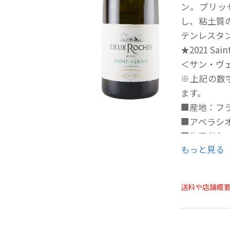
ン。プリッ
し、粘土質の
テンレスタ
★2021 Sain
＜サン・ヴ
※上記の数
ます。
■産地：フ
■アペラシオ
■生産者名
もっと見る
■葡萄品種：
■醸造：10
■ワイン：
送料や店舗概
ン・ヴェラ
上に位置し
年。100