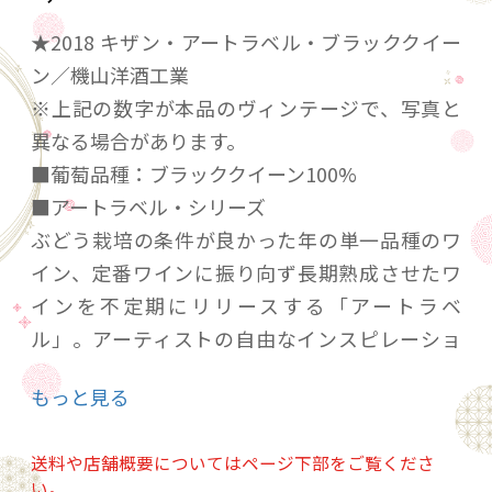
★2018 キザン・アートラベル・ブラッククイー
ン／機山洋酒工業
※上記の数字が本品のヴィンテージで、写真と
異なる場合があります。
■葡萄品種：ブラッククイーン100%
■アートラベル・シリーズ
ぶどう栽培の条件が良かった年の単一品種のワ
イン、定番ワインに振り向ず長期熟成させたワ
インを不定期にリリースする「アートラベ
ル」。アーティストの自由なインスピレーショ
ンはそれぞれのワインにあらたな世界観を生み
もっと見る
出しました。2004年9月リリースの「ブラックク
イーン1999」、「メルロ2002」は藤本育三氏
送料や店舗概要についてはページ下部をご覧くださ
の、2016年5月リリースの「ブラッククイーン
い。