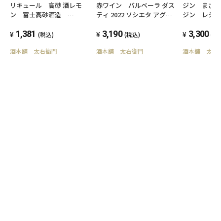
リキュール 高砂 酒レモ
赤ワイン バルベーラ ダス
ジン まさ
ン 富士高砂酒造
ティ 2022 ソシエタ アグリ
ジン レシ
500ml 25度
コラ ボット ディ アンドレ
OKINAWA GI
1,381
ア エ ステファノ ボット
3,190
700ml 47度
3,300
(税込)
(税込)
(税
750ml 14.5度
酒本舗 太右衛門
酒本舗 太右衛門
酒本舗 太右