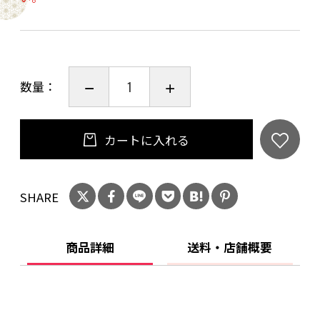
2008」、2022年5月リリースの「メルロ
2017」、「ブラッククイーン2017」、「ブラッ
ククイーン2018」、「シャルドネ2016」は、原
健吾氏（山梨県都留市在住）の作品をラベルに
数量：
採用しました。ラディカルながらどこか地に足
がついたモチーフの数々が熟成して、複雑さと
深みをました。ワインの味わいに混じり合い、
カートに入れる
飲み手の五感を大いに刺激してくれました。
https://kizan.co.jp/winelist/
SHARE
20歳未満の飲酒は法律で禁止されています。当
店は20歳未満の方への酒類の販売はいたしてお
商品詳細
送料・店舗概要
りません。
ご購入時、「ご注文手続き」画面の「お問い合
わせ欄」に、生年月日を必ず入力してくださ