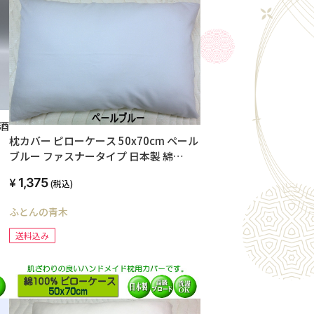
酒
枕カバー ピローケース 50x70cm ペール
ブルー ファスナータイプ 日本製 綿
100% オールシーズン 高級ブロード
1,375
(税込)
SWING COLOR 国産生地 洗える ウォッ
シャブル まくらかばー マクラカバー オ
ふとんの青木
リジナル ハンドメイド
送料込み