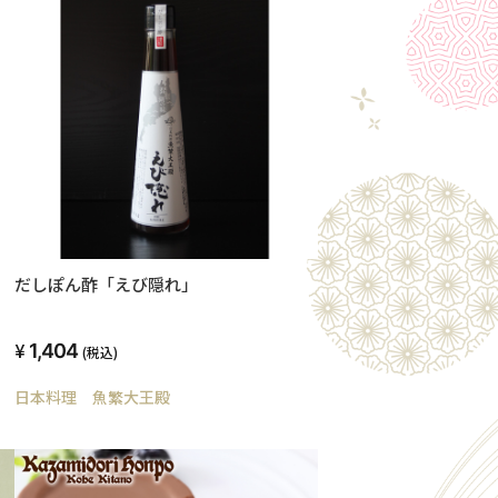
だしぽん酢「えび隠れ」
1,404
(税込)
日本料理 魚繁大王殿