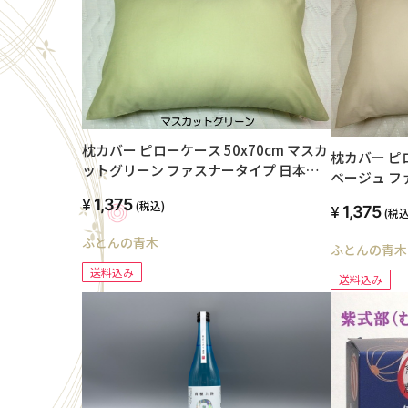
枕カバー ピローケース 50x70cm マスカ
枕カバー ピロ
ットグリーン ファスナータイプ 日本製
ベージュ フ
綿100% オールシーズン 高級ブロード
100% オ
1,375
(税込)
SWING COLOR 国産生地 洗える ウォッ
1,375
(税込
SWING COLOR 国産生地 洗え
シャブル まくらかばー マクラカバー オ
シャブル ま
ふとんの青木
ふとんの青木
リジナル ハンドメイド
リジナル ハ
送料込み
送料込み