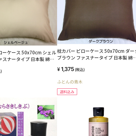
枕カバー ピローケース 50x70cm ダー
ーケース 50x70cm シェル
ブラウン ファスナータイプ 日本製 綿
ァスナータイプ 日本製 綿
100% オールシーズン 高級ブロード
ールシーズン 高級ブロード
1,375
(税込)
SWING COLOR 国産生地 洗える ウォッ
)
る ウォッ
シャブル まくらかばー マクラカバー 
くらかばー マクラカバー オ
ふとんの青木
リジナル ハンドメイド
ンドメイド
送料込み