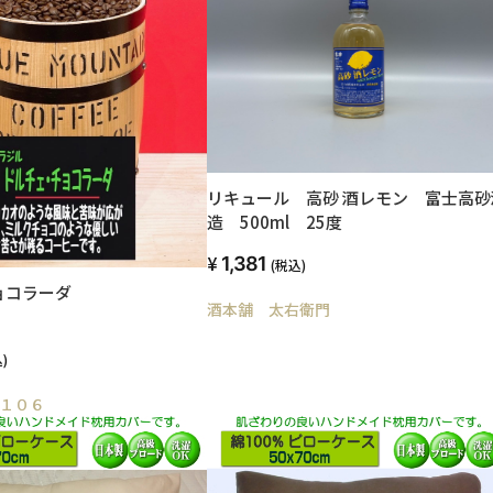
リキュール 高砂 酒レモン 富士高砂
造 500ml 25度
1,381
(税込)
ョコラーダ
酒本舗 太右衛門
)
１０６