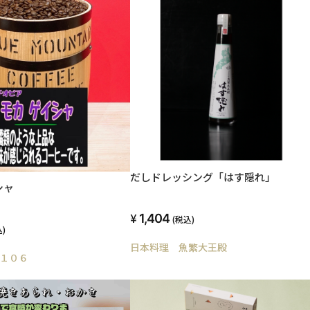
だしドレッシング「はす隠れ」
シャ
1,404
(税込)
)
日本料理 魚繁大王殿
１０６