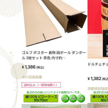
ゴルフ ポスター 長物 段ボール ダンボー
ル 3枚セット 茶色 内寸約
125mmx125mmx1210mm 紙の厚さ
ドルチェチ
1,386
(税込)
5mm 日本製 ゴルフクラブ ポスター 長
物 収納 梱包
中川包装産業
1,382
(税込
送料込み（一部地域除く）
京都焙煎珈琲