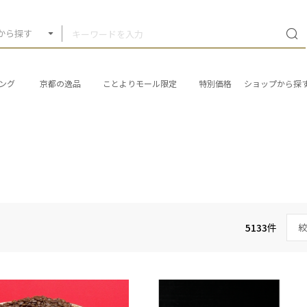
から探す
ング
京都の逸品
ことよりモール限定
特別価格
ショップから探
5133
件
絞