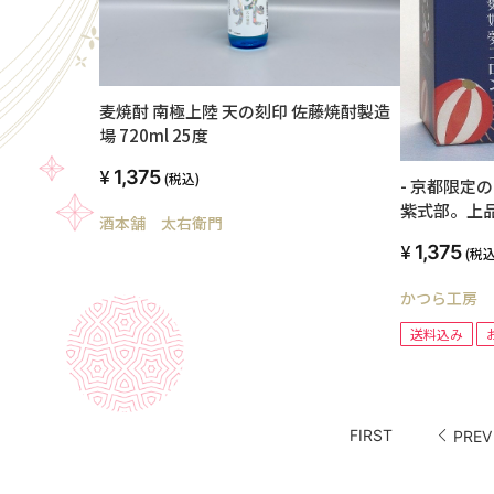
麦焼酎 南極上陸 天の刻印 佐藤焼酎製造
場 720ml 25度
1,375
(税込)
- 京都限定
紫式部。上
酒本舗 太右衛門
夢コロン 20
1,375
(税込
かつら工房
送料込み
FIRST
PREV