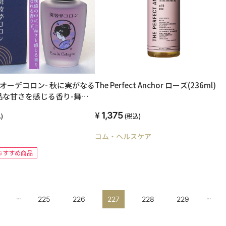
のオーデコロン- 秋に実がなる
The Perfect Anchor ローズ(236ml)
品な甘さを感じる香り-舞妓
mL-
1,375
)
(税込)
コム・ヘルスケア
おすすめ商品
...
...
225
226
227
228
229