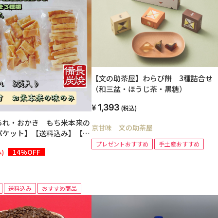
【文の助茶屋】わらび餅 3種詰合せ
（和三盆・ほうじ茶・黒糖）
1,393
(税込)
られ・おかき もち米本来の
京甘味 文の助茶屋
パケット】【送料込み】【お
き】
プレゼントおすすめ
手土産おすすめ
14%OFF
)
送料込み
おすすめ商品