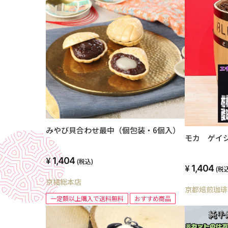
みやび貝合わせ最中（個包装・6個入）
モカ ゲイ
1,404
(税込)
1,404
(税込
京橘総本店
京都焙煎珈琲
一定額以上購入で送料無料
おすすめ商品