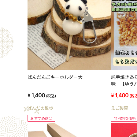
ぱんだんごキーホルダー大
純手焼きあ
味 【ゆう
気持ち値引
1,400
1,400
(税込)
(税込
ぱんだの散歩
えご製菓
おすすめ商品
特別割引価格