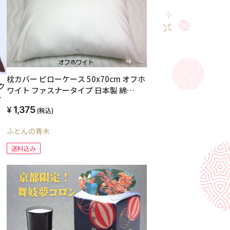
枕カバー ピローケース 50x70cm オフホ
ク
ワイト ファスナータイプ 日本製 綿
100% オールシーズン 高級ブロード
1,375
(税込)
SWING COLOR 国産生地 洗える ウォッ
シャブル まくらかばー マクラカバー オ
オ
ふとんの青木
リジナル ハンドメイド
送料込み