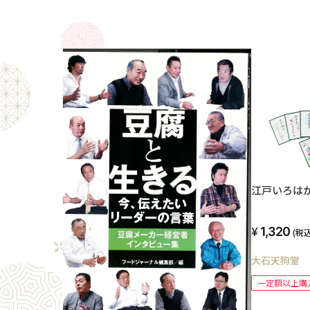
江戸いろは
1,320
(税込
大石天狗堂
一定額以上購