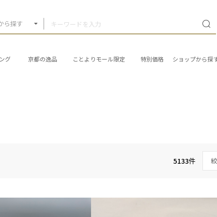
から探す
ング
京都の逸品
ことよりモール限定
特別価格
ショップから探
5133
件
絞