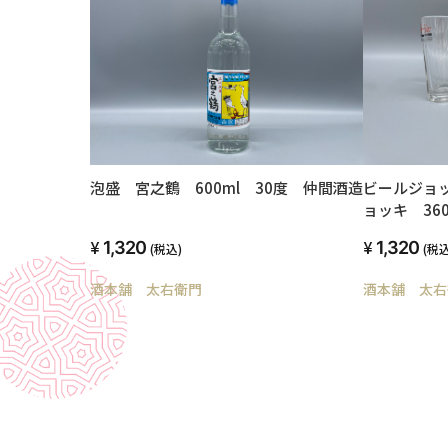
ビールジョ
泡盛 宮之鶴 600ml 30度 仲間酒造
ョッキ 36
1,320
1,320
(税込
(税込)
酒本舗 太右
酒本舗 太右衛門