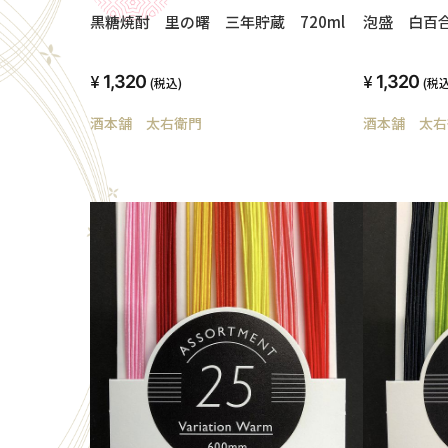
泡盛 白百合
黒糖焼酎 里の曙 三年貯蔵 720ml
1,320
1,320
(税込
(税込)
酒本舗 太右
酒本舗 太右衛門