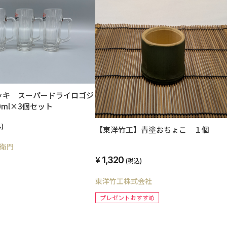
ッキ スーパードライロゴジ
0ml×3個セット
)
【東洋竹工】青塗おちょこ １個
衛門
1,320
(税込)
東洋竹工株式会社
プレゼントおすすめ