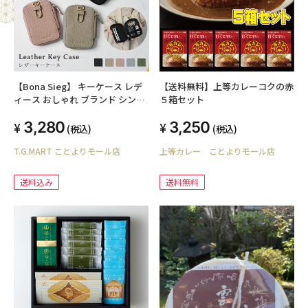
【Bona Sieg】 キーケース レデ
【送料無料】上等カレーコクの赤
ィース おしゃれ ブランド シンプ
５箱セット
ル スマートキー 2個収納 本革 ス
3,280
3,250
マートキーケース 2個 シボ加工
(税込)
(税込)
カードケース かわいい くすみカ
T.G.MART ことよりモール店
上等カレー ことよりモール店
ラー 高級 メンズ 車 鍵 6連 通勤
通学 トヨタ 日産 ホンダ プリウス
スズキ
送料込み
送料無料