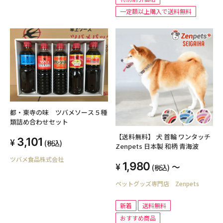
一定額以上購入で送料無料
都・東寺の味 ツバメソース５種
類詰め合わせセット
【送料無料】 犬 首輪 ワンタッチ
3,101
(税込)
Zenpets 日本製 和柄 青海波
ツバメ食品株式会社
1,980
～
(税込)
ペットグッズ専門店 Zenpets
新着
送料無料
おすすめ商品