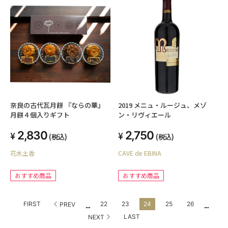
奈良の古代瓦月餅 『ならの華』
2019 メニュ・ルージュ、メゾ
月餅４個入りギフト
ン・リヴィエール
2,830
2,750
(税込)
(税込)
花水土香
CAVE de EBINA
おすすめ商品
おすすめ商品
...
...
FIRST
22
23
24
25
26
PREV
LAST
NEXT