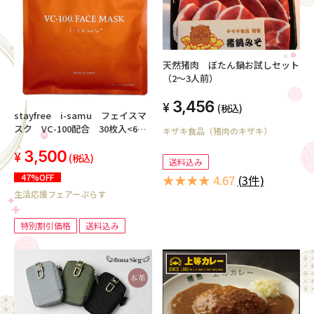
天然猪肉 ぼたん鍋お試しセット
（2～3人前）
3,456
(税込)
stayfree i-samu フェイスマ
スク VC-100配合 30枚入<6個
キザキ食品（猪肉のキザキ）
セット>
3,500
(税込)
送料込み
47%OFF
★★★★ 4.67
(3件)
生活応援フェアーぷらす
特別割引価格
送料込み