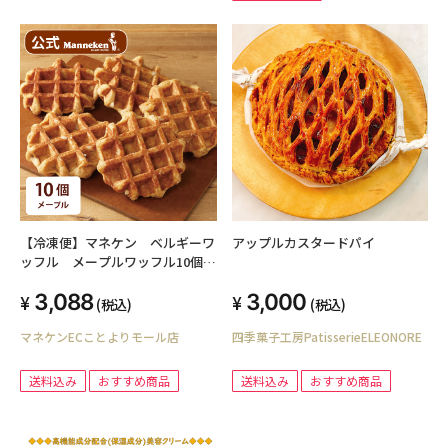
【冷凍便】マネケン ベルギーワ
アップルカスタードパイ
ッフル メープルワッフル10個入
【送料込み】
3,088
3,000
(税込)
(税込)
マネケンECことよりモール店
四季菓子工房PatisserieELEONORE
送料込み
おすすめ商品
送料込み
おすすめ商品