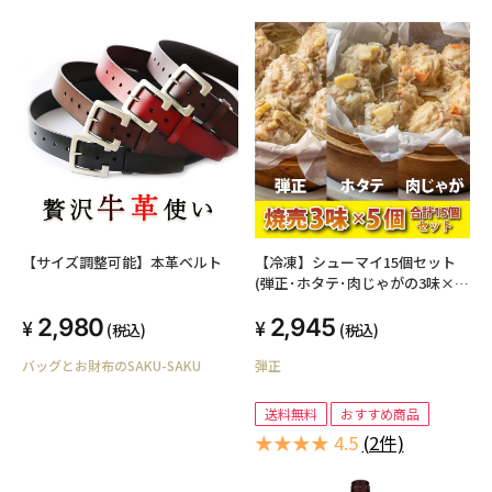
【サイズ調整可能】本革ベルト
【冷凍】シューマイ15個セット
(弾正･ホタテ･肉じゃがの3味×5
個)
2,980
2,945
(税込)
(税込)
バッグとお財布のSAKU-SAKU
弾正
送料無料
おすすめ商品
★★★★ 4.5
(2件)