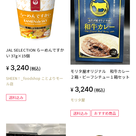
JAL SELECTION らーめんですか
い 37g×15個
3,240
(税込)
モリタ屋オリジナル 和牛カレー
２箱・ビーフシチュー１箱セット
SHEEN！_foodshop ことよりモー
ル店
3,240
(税込)
送料込み
モリタ屋
送料込み
おすすめ商品