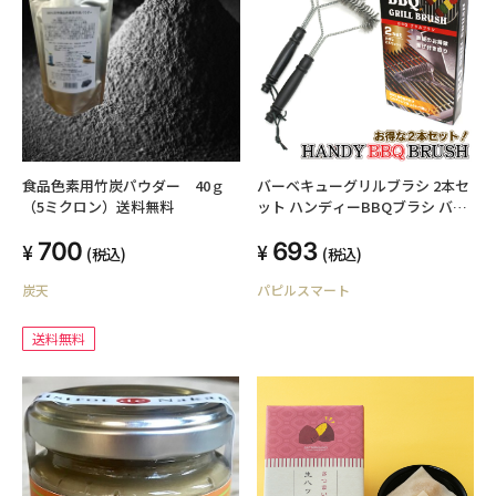
食品色素用竹炭パウダー 40ｇ
バーベキューグリルブラシ 2本セ
（5ミクロン）送料無料
ット ハンディーBBQブラシ バー
ベキュー 網・鉄板の焦げ取り
700
693
(税込)
(税込)
炭天
パピルスマート
送料無料