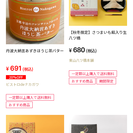
【秋冬限定】さつまいも餡入り生
八ツ橋
680
(税込)
丹波大納言あずきほうじ茶バター
東山八ツ橋本舗
691
(税込)
一定額以上購入で送料無料
20%OFF
おすすめ商品
期間限定
ビストロdeナカガワ
一定額以上購入で送料無料
おすすめ商品