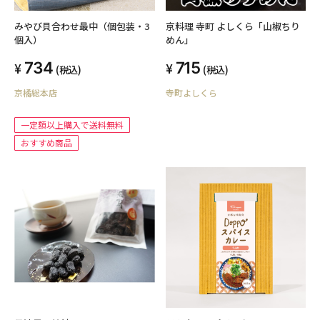
みやび貝合わせ最中（個包装・3
京料理 寺町 よしくら「山椒ちり
個入）
めん」
734
715
(税込)
(税込)
京橘総本店
寺町よしくら
一定額以上購入で送料無料
おすすめ商品