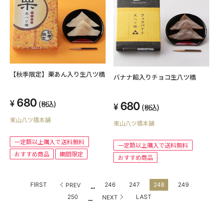
【秋季限定】栗あん入り生八ツ橋
バナナ餡入りチョコ生八ツ橋
680
(税込)
680
(税込)
東山八ツ橋本舗
東山八ツ橋本舗
一定額以上購入で送料無料
一定額以上購入で送料無料
おすすめ商品
期間限定
おすすめ商品
...
FIRST
246
247
248
249
PREV
...
250
LAST
NEXT