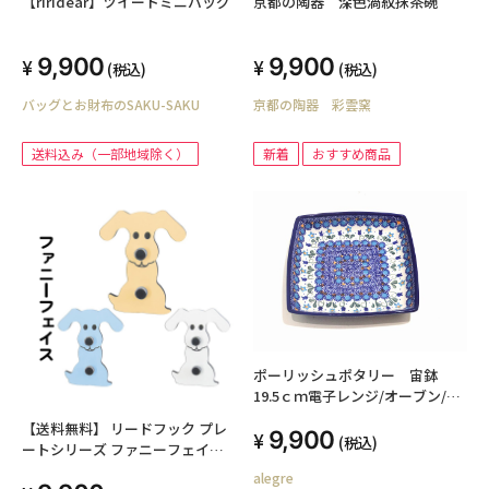
【riridear】ツイードミニバッグ
京都の陶器 深色渦紋抹茶碗
9,900
9,900
(税込)
(税込)
バッグとお財布のSAKU-SAKU
京都の陶器 彩雲窯
送料込み（一部地域除く）
新着
おすすめ商品
ポーリッシュポタリー 宙鉢
19.5ｃｍ電子レンジ/オーブン/食
洗器対応
【送料無料】 リードフック プレ
9,900
(税込)
ートシリーズ ファニーフェイス
室内
alegre