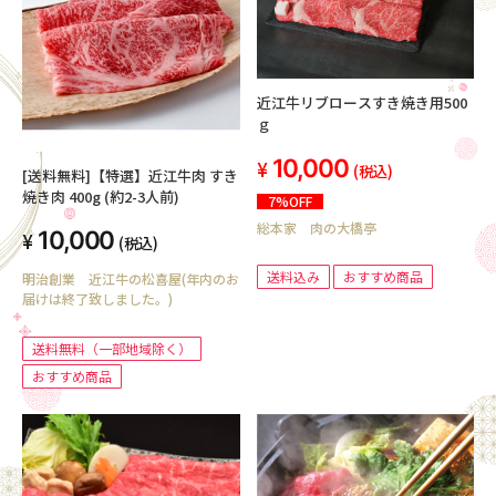
近江牛リブロースすき焼き用500
ｇ
10,000
(税込)
[送料無料]【特選】近江牛肉 すき
焼き肉 400g (約2-3人前)
7%OFF
総本家 肉の大橋亭
10,000
(税込)
送料込み
おすすめ商品
明治創業 近江牛の松喜屋(年内のお
届けは終了致しました。)
送料無料（一部地域除く）
おすすめ商品