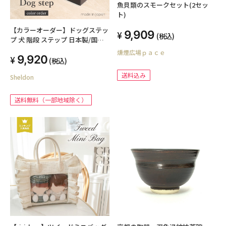
魚貝類のスモークセット(2セッ
ト)
【カラーオーダー】ドッグステッ
9,909
(税込)
プ 犬 階段 ステップ 日本製/国産
送料無料 猫 スロープ クッション
燻煙広場ｐａｃｅ
9,920
ベッド ヘルニア ソファー 犬用階
(税込)
段 踏み台 ペット用品 犬用品 ギフ
送料込み
Sheldon
ト プレゼント ペット用階段 ペッ
トステップ マット 段差 小型犬 猫
老猫 老犬 高齢犬 介護用品
送料無料（一部地域除く）