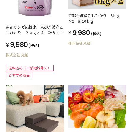
京都丹波産こしひかり 5ｋｇ
×2 計10ｋｇ
京都サンガ応援米 京都丹波産こ
9,980
しひかり ２ｋｇ×４ 計８ｋｇ
(税込)
【送料込み】
9,980
株式会社 丸越
(税込)
株式会社 丸越
送料込み（一部地域除く）
おすすめ商品