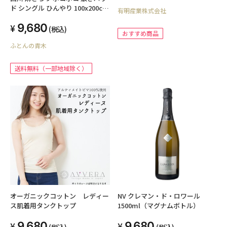
ド シングル ひんやり 100x200cm
有明産業株式会社
CM03081001 麻100%表地 4隅ゴ
9,680
ム 夏におすすめ 涼感 洗える 送料
(税込)
おすすめ商品
無料
ふとんの青木
送料無料（一部地域除く）
オーガニックコットン レディー
NV クレマン・ド・ロワール
ス肌着用タンクトップ
1500ml（マグナムボトル）
9,680
9,680