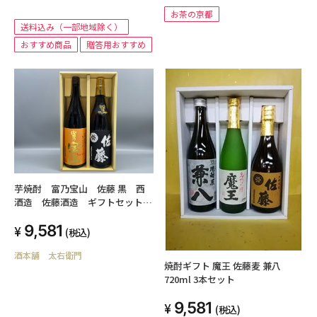
お茶の京都
送料込み（一部地域除く）
おすすめ商品
贈答用おすすめ
芋焼酎 富乃宝山 佐藤 黒 西
酒造 佐藤酒造 ギフトセット
各1800ml
9,581
(税込)
酒本舗 太右衛門
焼酎ギフト 魔王 佐藤麦 兼八
720ml 3本セット
9,581
(税込)