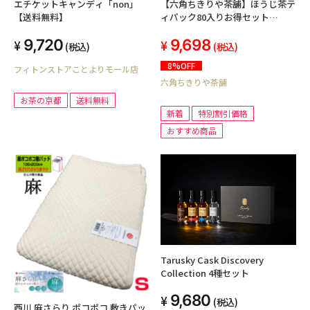
エチケットキャンディ「non」
【六角ちきりや茶舗】ほうじ茶テ
【送料無料】
ィパック80入りお得セット
【8g80個入り×3本】
9,720
9,698
(税込)
(税込)
8%OFF
フィトンストアことよりモール店
六角ちきりや茶舗
お茶の京都
送料無料
新着
特別割引価格
おすすめ商品
Tarusky Cask Discovery
Collection 4種セット
9,680
(税込)
西川 麻さらり ポコポコ 敷きパッ