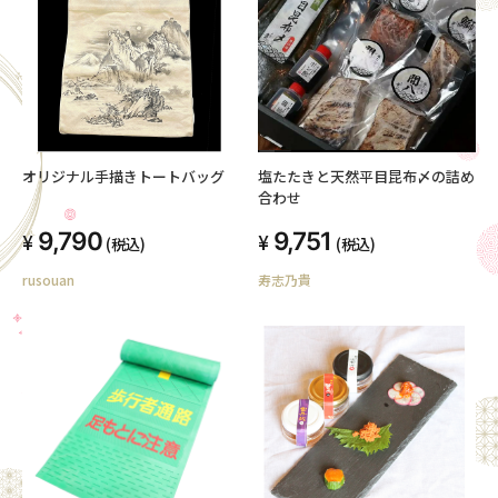
オリジナル手描きトートバッグ
塩たたきと天然平目昆布〆の詰め
合わせ
9,790
9,751
(税込)
(税込)
rusouan
寿志乃貴