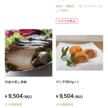
姿Me 祇園店 ~オリジナルフィギ
ュア制作~
おすすめ商品
かに手毬50g×2
丹後の蒸し煮鮑
9,504
9,504
(税込)
(税込)
天の酒喰食房
天の酒喰食房