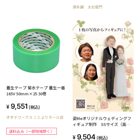
酒本舗 太右衛門
養生テープ 菊水テープ 養生一番
165V 50mm×25 30巻
9,551
(税込)
オオチワークス ことよりモール店
姿Meオリジナルウェディングフ
ィギュア制作 SSサイズ（高さ4
ｃｍ）
送料込み（一部地域除く）
9,504
(税込)