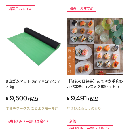
贈答用おすすめ
贈答用おすすめ
B山ゴムマット 3ｍｍ×1ｍ×5ｍ
【敬老の日包装】あでやか手鞠わ
21kg
さび葉寿し12個×２箱セット（二
人前）
9,500
9,491
(税込)
(税込)
オオチワークス ことよりモール店
わさび葉寿しうめもり
送料込み（一部地域除く）
新着
送料込み（一部地域除く）