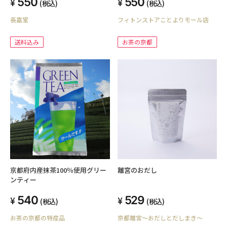
550
550
(税込)
(税込)
長嘉堂
フィトンストアことよりモール店
送料込み
お茶の京都
京都府内産抹茶100％使用グリー
離宮のおだし
ンティー
540
529
(税込)
(税込)
お茶の京都の特産品
京都離宮～おだしとだしまき～