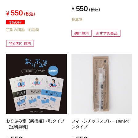
550
(税込)
550
(税込)
長嘉堂
9%OFF
京都の陶器 彩雲窯
送料無料
おすすめ商品
特別割引価格
おりぶみ箋【新撰組】柄3タイプ
フィトンチッドスプレー10mlペ
【送料無料】
ンタイプ