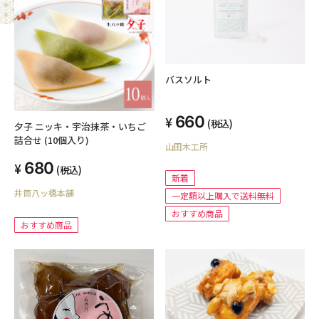
バスソルト
660
(税込)
夕子 ニッキ・宇治抹茶・いちご
詰合せ (10個入り)
山田木工所
680
(税込)
新着
井筒八ッ橋本舗
一定額以上購入で送料無料
おすすめ商品
おすすめ商品