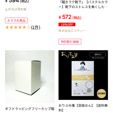
594
(税込)
『履きラク靴下』【パステルカラ
ー】靴下のストレスを無くした
土井志ば漬本舗
締め付けないのにズレない 履き
572
くちが伸びる 足の形状に合わせ
(税込)
おすすめ商品
た設計 消臭抗菌加工 肌さわり
10%OFF
のよい靴下 22-24cm 1P「商品
★★★★★ 5
(1件)
株式会社エスティー
イメージ」にコードと色がありま
す。
特別割引価格
おりぶみ箋【芸妓はん】【送料無
ギフトラッピングフリーカップ箱
料】