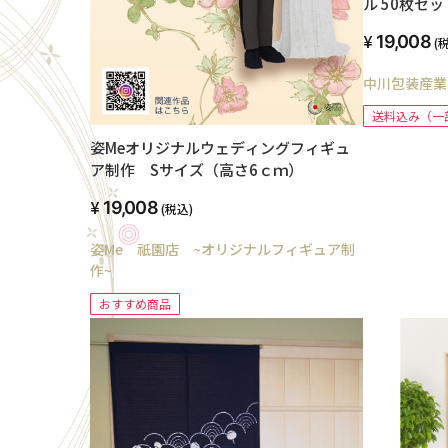
ル 50枚セッ
125mmx1
19,008
(
5mm 日本
物 収納 梱包
中川包装産業
送料込み（一
姿Meオリジナルウェディングフィギュ
ア制作 Sサイズ（高さ6ｃｍ）
19,008
(税込)
姿Me 祇園店 ~オリジナルフィギュア制
作~
おすすめ商品