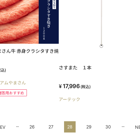
まさん牛 赤身クラシタすき焼
さすまた １本
税込)
アムやまさん
17,996
(税込)
贈答用おすすめ
アーテック
...
...
26
27
28
29
30
EV
N