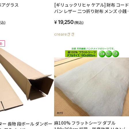
ペアグラス
[ギリュックリヒャ ケアル] 財布 コード
バン レザー 二つ折り財布 メンズ 小銭
れ付き 名入れ無料 お父さん 誕生日 プ
19,250
税込)
(税込)
ゼント GK-010 (5/variation)
creareきき
め
麻100% フラットシーツ ダブル
ター 長物 段ボール ダンボー