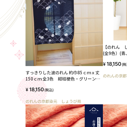
【のれん し
(全9色）(
ジ、ベージ
18,150
(税
風モダンで
ラルな色も
すっきりした波のれん 約巾85ｃｍｘ丈
のれんの京都
150ｃｍ 全3色 紺桔梗色・グリーン・
コーラルローズ 日本製 染め工房直販
18,150
(税込)
のれんの京都染元 しょうび苑