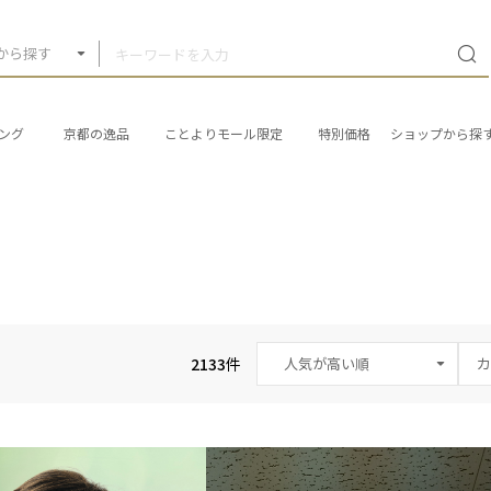
から探す
ング
京都の逸品
ことよりモール限定
特別価格
ショップから探
2133
件
カ