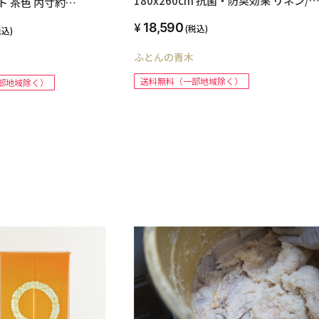
180x260cm 抗菌・防臭効果 リネン/
ト 茶色 内寸約
ミー 本麻 フラットタイプ 敷き布団用 
25mmx1210mm 紙の厚さ
18,590
(税込)
税込)
ォッシャブル 洗える 高級寝具 自社生
製 ゴルフクラブ ポスター 長
品 日本製 送料無料 オリジナル ハンド
ふとんの青木
イド
送料無料（一部地域除く）
部地域除く）