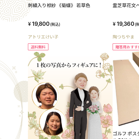
刺繍入り袱紗 《菊蝶》 若草色
霊芝草花文
19,800
19,360
(税込)
(
アトリエけい子
陶つちやま
送料無料
贈答用おすす
ゴルフ ポス