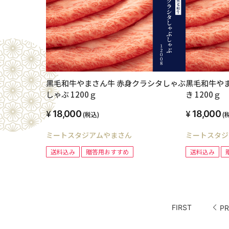
黒毛和牛やまさん牛 赤身クラシタしゃぶ
黒毛和牛や
しゃぶ 1200ｇ
き 1200ｇ
18,000
18,000
(税込)
(
ミートスタジアムやまさん
ミートスタジ
送料込み
贈答用おすすめ
送料込み
FIRST
PR