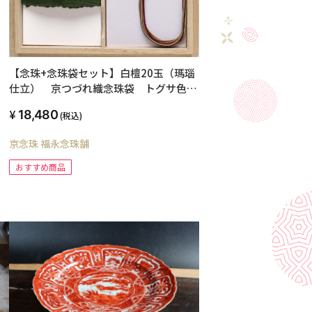
ラ
ウ
産
メ
【念珠+念珠袋セット】白檀20玉（瑪瑙
仕立） 京つづれ織念珠袋 トグサ色
（男性用本絹房仕立・桐函入）
18,480
(税込)
京念珠 福永念珠舗
おすすめ商品