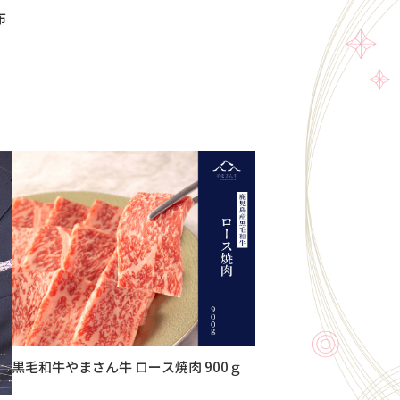
布
黒毛和牛やまさん牛 ロース焼肉 900ｇ