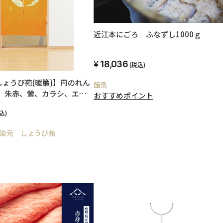
近江本にごろ ふなずし1000ｇ
18,036
(税込)
ょうび苑(暖簾)】円のれん
飯魚
青、朱赤、鶯、カラシ、エン
おすすめポイント
ュ、こげ茶、深緑、墨黒)和
込)
洋室にも合う、暖簾。ナチュ
。日本製
染元 しょうび苑