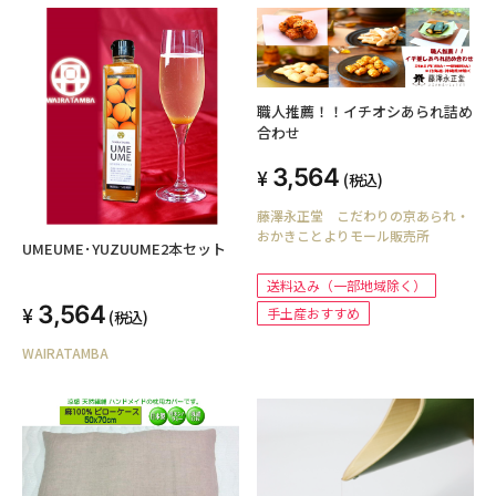
職人推薦！！イチオシあられ詰め
合わせ
3,564
(税込)
藤澤永正堂 こだわりの京あられ・
おかきことよりモール販売所
UMEUME･YUZUUME2本セット
送料込み（一部地域除く）
3,564
手土産おすすめ
(税込)
WAIRATAMBA