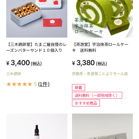
【三木鶏卵堂】たまご屋自慢のレ
【茶游堂】宇治抹茶ロールケー
ーズンバターサンド１０個入り
キ 送料無料
3,400
3,380
(税込)
(税込)
三木鶏卵
京銘茶・茶游堂ことよりモール店
★★★★★ 5
(1件)
新着
送料無料（一部地域除く）
おすすめ商品