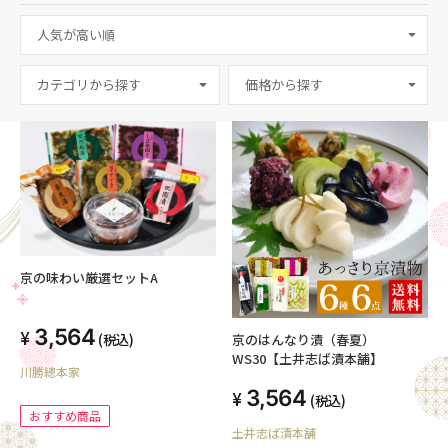
カテゴリから探す
京の味わい厳選セットA
3,564
(税込)
京のはんなり漬（春夏）
WS30【土井志ば漬本舗】
川勝總本家
3,564
(税込)
おすすめ商品
土井志ば漬本舗