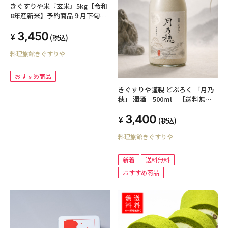
きぐすりや米『玄米』5kg【令和
8年産新米】予約商品９月下旬出
荷
3,450
(税込)
料理旅館きぐすりや
おすすめ商品
きぐすりや謹製 どぶろく 「月乃
穂」 濁酒 500ml 【送料無
料】
3,400
(税込)
料理旅館きぐすりや
新着
送料無料
おすすめ商品