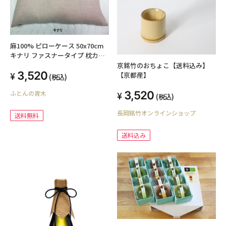
麻100% ピローケース 50x70cm
キナリ ファスナータイプ 枕カバ
ー 日本製 抗菌・防臭効果 洗える
京銘竹のおちょこ【送料込み】
3,520
ウォッシャブル リネン/ラミー 夏
【京都産】
(税込)
におすすめ linen 小さいサイズ
3,520
ふとんの青木
自社生産 オリジナル ハンドメイ
(税込)
ド ネコポス送料無料
長岡銘竹オンラインショップ
送料無料
送料込み