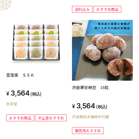
送料込み
おすすめ商品
菜宝楽 ＳＳＫ
渋皮栗甘納豆 15粒
3,564
(税込)
京煎堂
3,564
(税込)
丹波黒総本舗㈱中村屋
おすすめ商品
手土産おすすめ
贈答用おすすめ