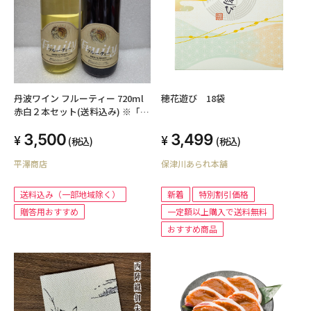
丹波ワイン フルーティー 720ml
穂花遊び 18袋
赤白２本セット(送料込み) ※「お
歳暮」「ギフト対応」「熨斗対
3,500
3,499
応」いたします
(税込)
(税込)
平澤商店
保津川あられ本舗
送料込み（一部地域除く）
新着
特別割引価格
贈答用おすすめ
一定額以上購入で送料無料
おすすめ商品