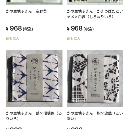
かや生地ふきん 京野菜
かや生地ふきん かきつばたとア
ヤメ×白練（しろねりいろ）
968
968
(税込)
(税込)
都もだん
都もだん
かや生地ふきん 鶴×瑠璃色（る
かや生地ふきん 鞠×濃藍（こい
りいろ）
あい）