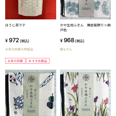
ほうじ茶ラテ
かや生地ふきん 舞妓髪飾り×納
戸色
972
968
(税込)
(税込)
お茶の京都の特産品
都もだん
お茶の京都
おすすめ商品