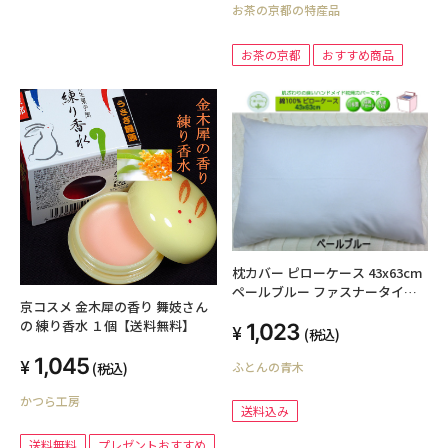
お茶の京都の特産品
お茶の京都
おすすめ商品
枕カバー ピローケース 43x63cm
ペールブルー ファスナータイプ
京コスメ 金木犀の香り 舞妓さん
日本製 綿100% オールシーズン
の 練り香水 １個【送料無料】
1,023
高級ブロード SWING COLOR 標
(税込)
準サイズ 国産生地 洗える ウォッ
1,045
(税込)
ふとんの青木
シャブル まくらかばー マクラカ
バー オリジナル ハンドメイド
かつら工房
送料込み
送料無料
プレゼントおすすめ