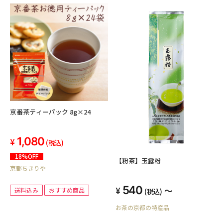
京番茶ティーパック 8g×24
1,080
(税込)
18%OFF
【粉茶】玉露粉
京都ちきりや
540
～
送料込み
おすすめ商品
(税込)
お茶の京都の特産品