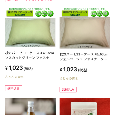
枕カバー ピローケース 43x63cm
枕カバー ピローケース 43x63cm
マスカットグリーン ファスナー
シェルベージュ ファスナータイ
タイプ 日本製 綿100% オールシ
プ 日本製 綿100% オールシーズ
1,023
ーズン 高級ブロード SWING
1,023
(税込)
ン 高級ブロード SWING COLOR
(税込)
COLOR 標準サイズ 国産生地 洗え
標準サイズ 国産生地 洗える ウォ
ふとんの青木
る ウォッシャブル まくらかばー
ふとんの青木
ッシャブル まくらかばー マクラ
マクラカバー オリジナル ハンド
カバー オリジナル ハンドメイド
メイド
送料込み
送料込み