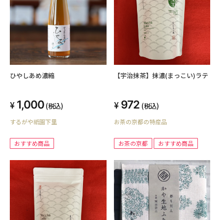
ひやしあめ濃縮
【宇治抹茶】抹濃(まっこい)ラテ
1,000
972
(税込)
(税込)
するがや祇園下里
お茶の京都の特産品
おすすめ商品
お茶の京都
おすすめ商品