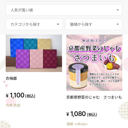
カテゴリから探す
衣帳面
1,100
(税込)
京都産野菜のじゃむ さつまいも
弓月 京店
1,080
(税込)
洛結 -rakuyu-