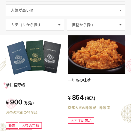
カテゴリから探す
一年もの味噌
恭仁宮野帳
864
(税込)
900
(税込)
京都大原の味噌屋 味噌庵
お茶の京都の特産品
おすすめ商品
新着
お茶の京都