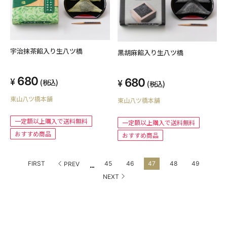
宇治抹茶餡入り生八ツ橋
黒胡麻餡入り生八ツ橋
680
680
(税込)
(税込)
東山八ツ橋本舗
東山八ツ橋本舗
一定額以上購入で送料無料
一定額以上購入で送料無料
おすすめ商品
おすすめ商品
...
FIRST
45
46
47
48
49
PREV
NEXT