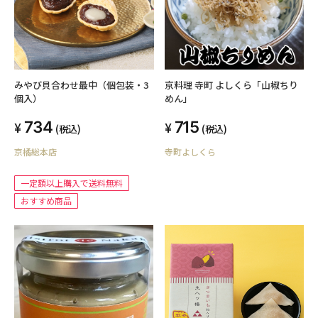
みやび貝合わせ最中（個包装・3
京料理 寺町 よしくら「山椒ちり
個入）
めん」
734
715
(税込)
(税込)
京橘総本店
寺町よしくら
一定額以上購入で送料無料
おすすめ商品