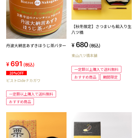
【秋冬限定】さつまいも餡入り生
八ツ橋
680
(税込)
丹波大納言あずきほうじ茶バター
東山八ツ橋本舗
691
(税込)
一定額以上購入で送料無料
20%OFF
おすすめ商品
期間限定
ビストロdeナカガワ
一定額以上購入で送料無料
おすすめ商品