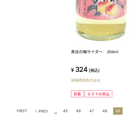
青谷の梅サイダー 250ml
324
(税込)
城陽酒造株式会社
新着
おすすめ商品
...
FIRST
45
46
47
48
49
PREV