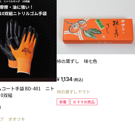
柿の葉ずし 味七色
1,134
(税込)
袋 BD-401 ニト
柿の葉ずしヤマト
10双組
新着
おすすめ商品
)
プ オオツキ