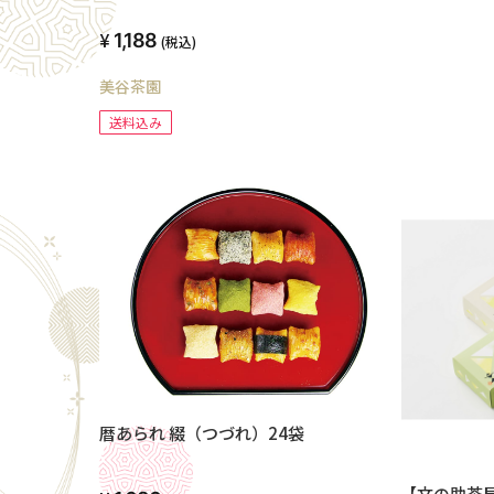
1,188
(税込)
美谷茶園
送料込み
暦あられ 綴（つづれ）24袋
【文の助茶