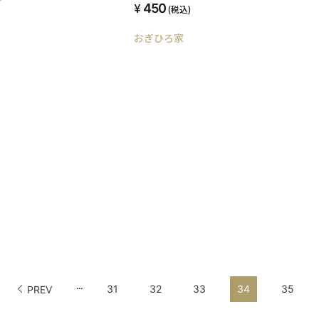
450
(税込)
おぎひろ家
...
31
32
33
34
35
PREV