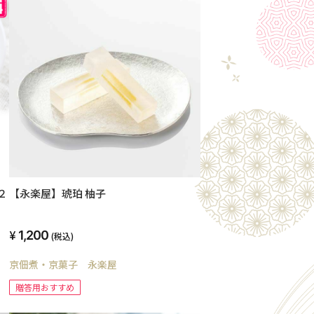
２
【永楽屋】琥珀 柚子
1,200
(税込)
京佃煮・京菓子 永楽屋
贈答用おすすめ