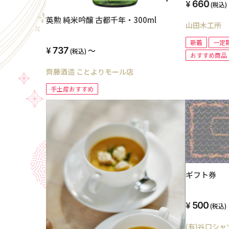
660
(税込)
英勲 純米吟醸 古都千年・300ml
山田木工所
新着
一定
737
～
(税込)
おすすめ商品
齊藤酒造 ことよりモール店
手土産おすすめ
ギフト券
500
(税込)
(有)谷口シャ