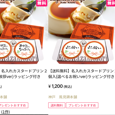
】名入れカスタードプリン２
【送料無料】名入れカスタードプリン
挨拶ver)ラッピング付き
個入(選べるお祝いver)ラッピング付き
1,200
)
(税込)
本舗
神戸 風見鶏本舗
プレゼントおすすめ
送料無料
プレゼントおすすめ
5
(1件)