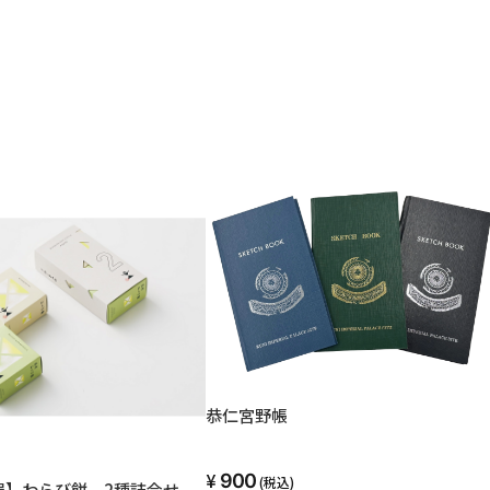
恭仁宮野帳
900
(税込)
屋】わらび餅 2種詰合せ