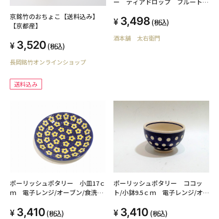
ー ティアドロップ フルート
170ml×12脚セット
京銘竹のおちょこ【送料込み】
3,498
(税込)
【京都産】
酒本舗 太右衛門
3,520
(税込)
長岡銘竹オンラインショップ
送料込み
ポーリッシュポタリー 小皿17ｃ
ポーリッシュポタリー ココッ
ｍ 電子レンジ/オーブン/食洗器
ト/小鉢9.5ｃｍ 電子レンジ/オー
対応
ブン/食洗器対
3,410
3,410
(税込)
(税込)