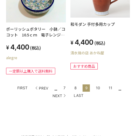
和モダン 手付多用カップ
ポーリッシュポタリー 小鉢／コ
コット 10.5ｃｍ 電子レンジ/
オーブン/食洗器対応
4,400
(税込)
4,400
(税込)
清水焼の店 あかね屋
alegre
おすすめ商品
一定額以上購入で送料無料
...
...
FIRST
7
8
9
10
11
PREV
LAST
NEXT