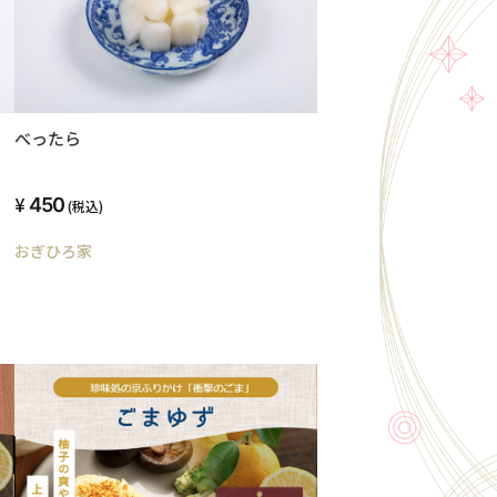
べったら
450
(税込)
おぎひろ家