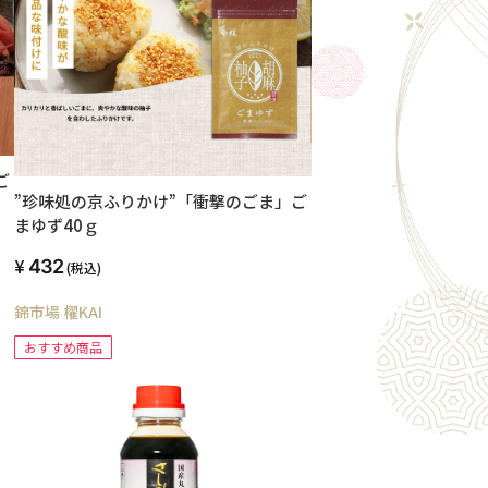
ご
”珍味処の京ふりかけ”「衝撃のごま」ご
まゆず40ｇ
432
(税込)
錦市場 櫂KAI
おすすめ商品