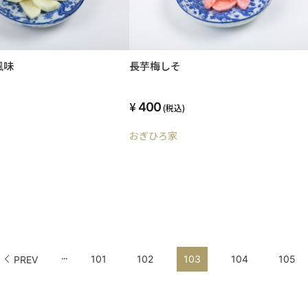
風味
長芋梅しそ
400
(税込)
おぎひろ家
...
101
102
103
104
105
PREV