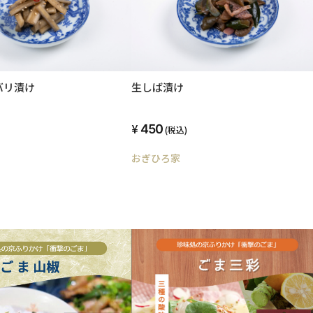
バリ漬け
生しば漬け
450
(税込)
おぎひろ家