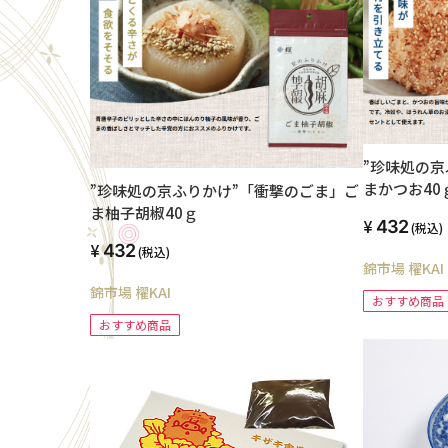
”珍味処の京
まかつお40
”珍味処の京ふりかけ”「衝撃のごま」ご
ま柚子胡椒40ｇ
432
(税込)
432
(税込)
錦市場 櫂KAI
錦市場 櫂KAI
おすすめ商品
おすすめ商品