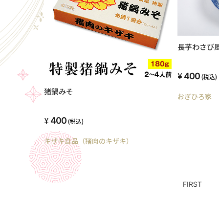
長芋わさび
400
(税込)
猪鍋みそ
おぎひろ家
400
(税込)
キザキ食品（猪肉のキザキ）
FIRST