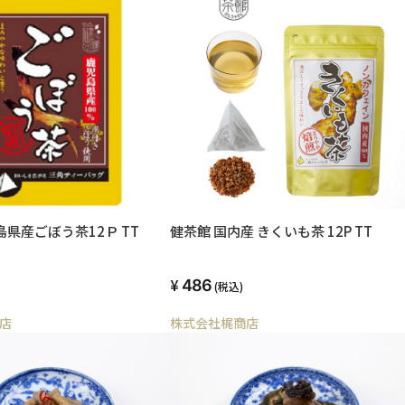
島県産ごぼう茶12Ｐ TT
健茶館 国内産 きくいも茶 12P TT
486
(税込)
店
株式会社梶商店