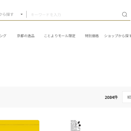
から探す
ング
京都の逸品
ことよりモール限定
特別価格
ショップから探
2084
件
絞