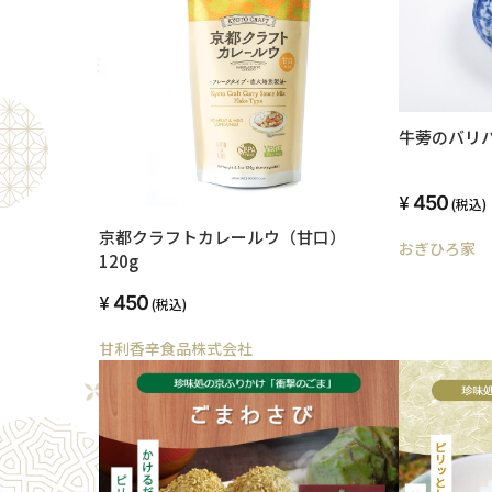
牛蒡のバリ
450
(税込)
京都クラフトカレールウ（甘口）
おぎひろ家
120g
450
(税込)
甘利香辛食品株式会社