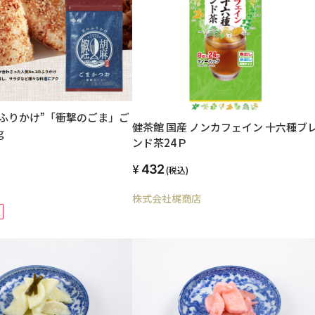
ふりかけ”「衝撃のごま」ご
健茶館 国産 ノンカフェイン 十六種ブ
ｇ
ンド茶24Ｐ
432
(税込)
株式会社梶商店