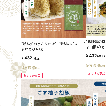
”珍味処の京
”珍味処の京ふりかけ”「衝撃のごま」ご
ま山椒40ｇ
まわさび40ｇ
432
(税込)
432
(税込)
錦市場 櫂KAI
錦市場 櫂KAI
おすすめ商品
おすすめ商品