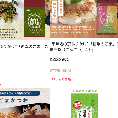
”珍味処の京ふりかけ”「衝撃のごま」
ふりかけ”「衝撃のごま」ご
ま三彩（さんさい）40ｇ
432
(税込)
錦市場 櫂KAI
おすすめ商品