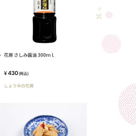
レ
花房 さしみ醤油 300ｍｌ
430
(税込)
しょうゆの花房