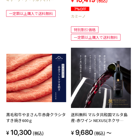
(税込)
7%OFF
一定額以上購入で送料無料
カミーノ
特別割引価格
一定額以上購入で送料無料
黒毛和牛やまさん牛赤身クラシタ
送料無料 マルタ共和国マルタ島
すき焼き600ｇ
産-赤ワイン NEXUS(ネクサ
ス)2022 D.O.K Malta・メリディ
10,300
9,680
アーナワインエステート・赤ワイ
～
(税込)
(税込)