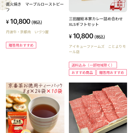
直火焼き マーブルローストビー
フ
三田屋総本家カレー詰め合わせ
10,800
(税込)
XLSギフトセット
丹波牛・京都肉 いづつ屋
10,800
(税込)
贈答用おすすめ
アイキューファームズ ことよりモ
ール店
送料込み（一部地域除く）
おすすめ商品
贈答用おすすめ