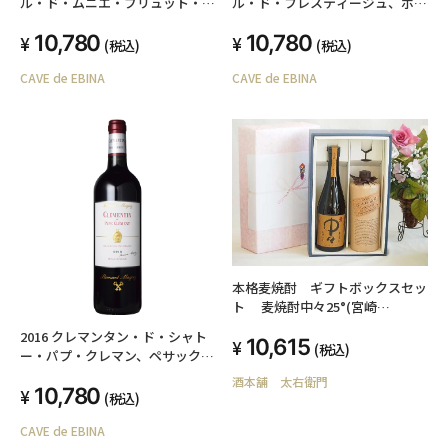
ル・ド・ムニエ・ブリュット・ナ
ル・ド・プレスティージュ、ボー
チュール、ボーモン・デ・クレイ
モン・デ・クレイエール
10,780
10,780
エール
(税込)
(税込)
CAVE de EBINA
CAVE de EBINA
本格麦焼酎 ギフトボックスセッ
ト 麦焼酎中々25°(宮崎
県)720m l麦焼酎百年の孤独40°
2016 クレマンタン・ド・シャト
10,615
(宮崎県)720ml
(税込)
ー・パプ・クレマン、ペサック・
レオニャン
酒本舗 太右衛門
10,780
(税込)
CAVE de EBINA