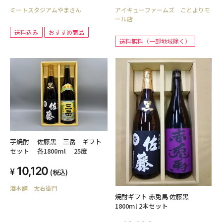
ン メルロー 750ml 地中海ワ
ミートスタジアムやまさん
アイキューファームズ ことよりモ
イン
ール店
送料込み
おすすめ商品
送料無料（一部地域除く）
芋焼酎 佐藤黒 三岳 ギフト
セット 各1800ml 25度
10,120
(税込)
酒本舗 太右衛門
焼酎ギフト 赤兎馬 佐藤黒
1800ml 2本セット