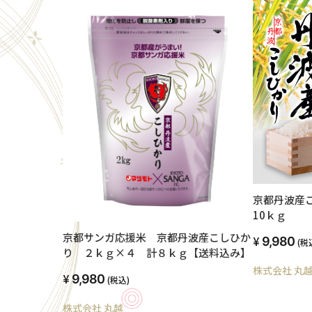
京都丹波産
10ｋｇ
京都サンガ応援米 京都丹波産こしひか
9,980
(税
り ２ｋｇ×４ 計８ｋｇ【送料込み】
株式会社 丸
9,980
(税込)
株式会社 丸越