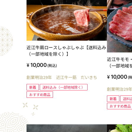
近江牛肩ロースしゃぶしゃぶ【送料込み
（一部地域を除く）】
近江牛モモ
10,000
（一部地域
(税込)
10,000
創業明治29年 近江牛一筋 だいきち
(
新着
送料込み（一部地域除く）
創業明治29
おすすめ商品
新着
送料
おすすめ商品