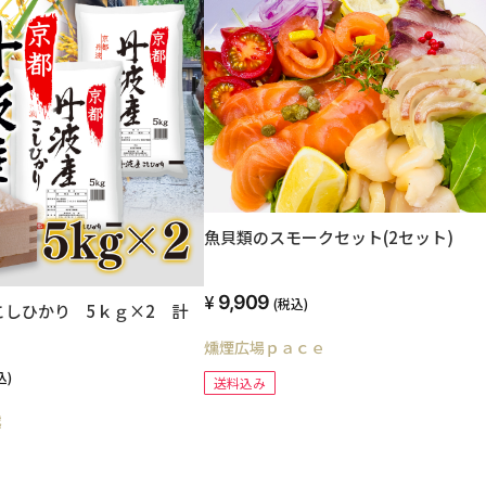
魚貝類のスモークセット(2セット)
9,909
(税込)
こしひかり 5ｋｇ×2 計
燻煙広場ｐａｃｅ
込)
送料込み
越