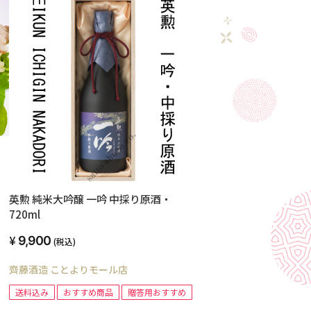
英勲 純米大吟醸 一吟 中採り原酒・
720ml
9,900
(税込)
齊藤酒造 ことよりモール店
送料込み
おすすめ商品
贈答用おすすめ