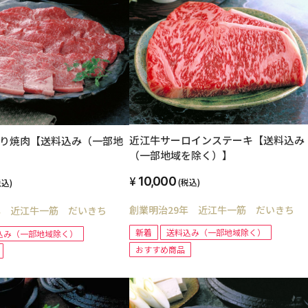
近江牛サーロインステーキ【送料込み
盛り焼肉【送料込み（一部地
（一部地域を除く）】
】
10,000
(税込)
税込)
創業明治29年 近江牛一筋 だいきち
年 近江牛一筋 だいきち
新着
送料込み（一部地域除く）
込み（一部地域除く）
おすすめ商品