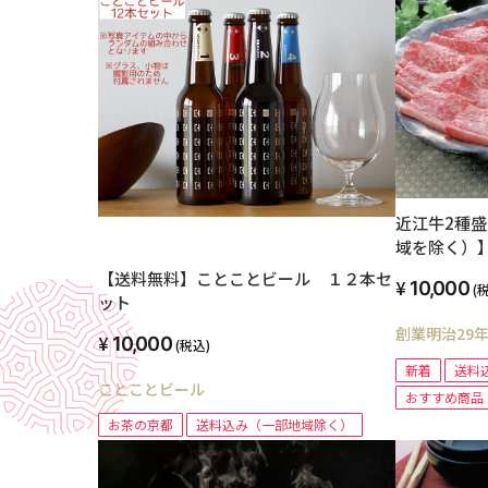
近江牛2種
域を除く）
【送料無料】ことことビール １２本セ
10,000
(
ット
創業明治29
10,000
(税込)
新着
送料
ことことビール
おすすめ商品
お茶の京都
送料込み（一部地域除く）