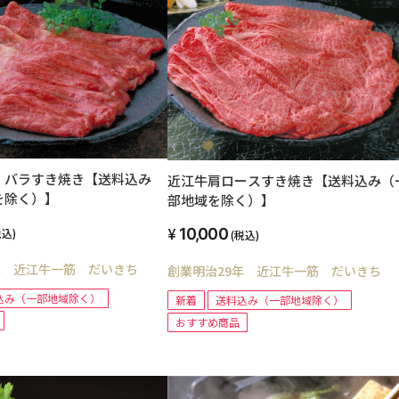
・バラすき焼き【送料込み
近江牛肩ロースすき焼き【送料込み（
を除く）】
部地域を除く）】
10,000
税込)
(税込)
年 近江牛一筋 だいきち
創業明治29年 近江牛一筋 だいきち
込み（一部地域除く）
新着
送料込み（一部地域除く）
おすすめ商品