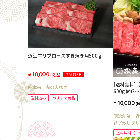
近江牛リブロースすき焼き用500ｇ
10,000
7%OFF
(税込)
[送料無料]
総本家 肉の大橋亭
600g (約3
送料込み
おすすめ商品
10,000
(
明治創業 近
終了致しまし
送料無料（一