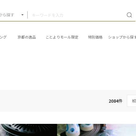
から探す
ング
京都の逸品
ことよりモール限定
特別価格
ショップから探
2084
件
絞