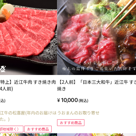
【特上】近江牛肉 すき焼き肉
【2人前】「日本三大和牛」近江牛 す
〜4人前)
焼き
10,000
税込)
(税込)
江牛の松喜屋(年内のお届けは
うおまんのお取り寄せ
た。)
おすすめ商品
部地域除く）
おすすめ商品