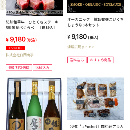
オーガニック 燻製有機こいくち
紀州和華牛 ひとくちステーキ
しょうゆ3本セット
5部位食べくらべ 【送料込】
9,180
(税込)
9,180
(税込)
燻煙広場ｐａｃｅ
15%OFF
株式会社日岡商事
送料込み
おすすめ商品
特別割引価格
送料込み
【佐知＇sPocket】肉料理アラカ