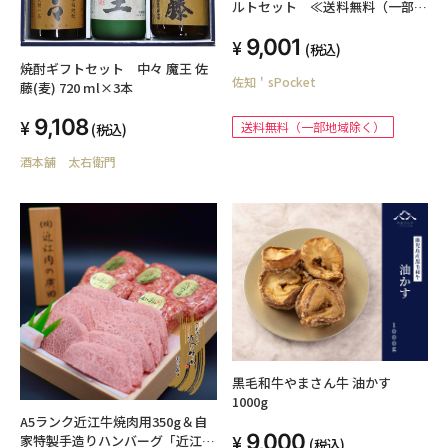
ルトセット ≪送料無料（一部地
域除く）≫
9,001
(税込)
焼酎ギフトセット 中々 魔王 佐
佐知＇sPocket
藤(麦) 720 ml×3本
9,108
送料無料（一部地域除く）
(税込)
酒本舗 太右衛門
黒毛和牛やまさん牛 油かす
1000g
A5ランク近江牛焼肉用350g＆自
9,000
家特製手造りハンバーグ「近江牡
(税込)