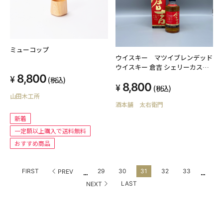
ミューコップ
ウイスキー マツイブレンデッド
ウイスキー 倉吉 シェリーカスク
12年 700ml 43度 箱付
8,800
(税込)
8,800
(税込)
山田木工所
酒本舗 太右衛門
新着
一定額以上購入で送料無料
おすすめ商品
...
...
FIRST
29
30
31
32
33
PREV
LAST
NEXT