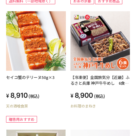
送料無料（一部地域除く）
お茶の京都
おすすめ商品
セイコ蟹のテリーヌ50g×3
【冷凍便】全国旅気分【近畿】ふ
るさと兵庫 神戸牛牛めし 6食セ
ット
8,910
8,900
(税込)
(税込)
天の酒喰食房
お料理のまねき
贈答用おすすめ