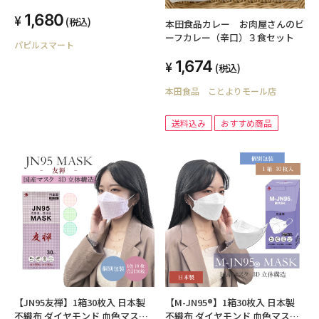
すぐに使える着火剤・焚き付け材
1,680
同梱 キャンプで持ち運びやすい
(税込)
本田食品カレー お肉屋さんのビ
段ボール箱入 焚き火 バーベキュ
ーフカレー（辛口）３食セット
パピルスマート
ー（BBQ） レジャー キャンプ ア
ウトドア ロッジ 行楽
1,674
(税込)
本田食品 ことよりモール店
送料込み
おすすめ商品
【JN95友禅】1箱30枚入 日本製
【M-JN95®】1箱30枚入 日本製
不織布 ダイヤモンド 血色マスク
不織布 ダイヤモンド 血色マスク