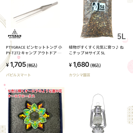
PTYGRACE ピンセットトング 小
植物がすくすく元気に育つ♪ ね
PY-T272 キャンプ アウトドア レ
こチップ Mサイズ 5L
ジャー 調理 日本製 プリグレース
1,705
1,680
(税込)
(税込)
パピルスマート
カワシマ園芸