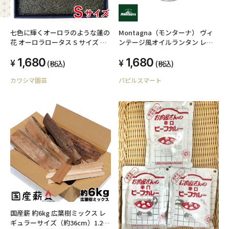
七色に輝くオーロラのような蓮の
Montagna（モンターナ） ヴィ
花 オーロラロータス S サイズ ク
ンテージ風オイルランタン レジ
リスタル ガラス オーロラ ロータ
ャー アウトドア キャンプ
1,680
1,680
ス 蓮の花 インテリア 浄化 運気ア
(税込)
(税込)
ップ 仏壇 お供え プレゼント 誕生
カワシマ園芸
パピルスマート
日 母の日 記念日 敬老の日 ラッキ
ーアイテム
国産薪 約6kg 広葉樹ミックス レ
ギュラーサイズ（約36cm）1.2尺