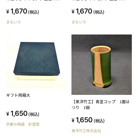
アイドルマスク 不織布マスク デ
アイドルマスク 不織布マスク デ
1,670
1,670
ザインマスク カラーマスク 4層構
ザインマスク カラーマスク 4層構
(税込)
(税込)
造 快適立体マスク 口紅がつきに
造 快適立体マスク 口紅がつきに
まないろ
まないろ
くい 大人マスク
くい 大人マスク
ギフト用箱大
【東洋竹工】青塗コップ 1面は
つり 1個
1,650
(税込)
1,650
(税込)
京都の陶器 彩雲窯
東洋竹工株式会社