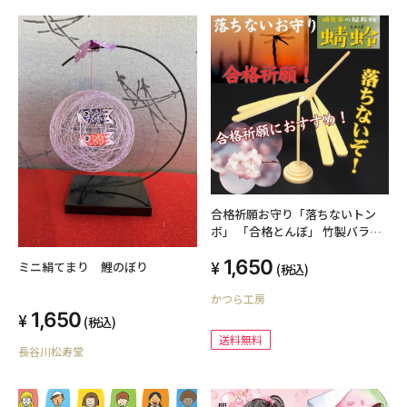
合格祈願お守り「落ちないトン
ボ」 「合格とんぼ」 竹製バラン
ストンボ「送料無料」
1,650
ミニ絹てまり 鯉のぼり
(税込)
かつら工房
1,650
(税込)
送料無料
長谷川松寿堂