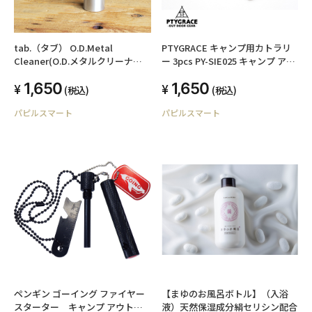
tab.（タブ） O.D.Metal
PTYGRACE キャンプ用カトラリ
Cleaner(O.D.メタルクリーナー)
ー 3pcs PY-SIE025 キャンプ アウ
キャンプ アウトドア レジャー お
トドア レジャー コンパクト 日本
1,650
1,650
手入れ 水洗い不要
製 プリグレース
(税込)
(税込)
パピルスマート
パピルスマート
ペンギン ゴーイング ファイヤー
【まゆのお風呂ボトル】（入浴
スターター キャンプ アウトド
液）天然保湿成分絹セリシン配合