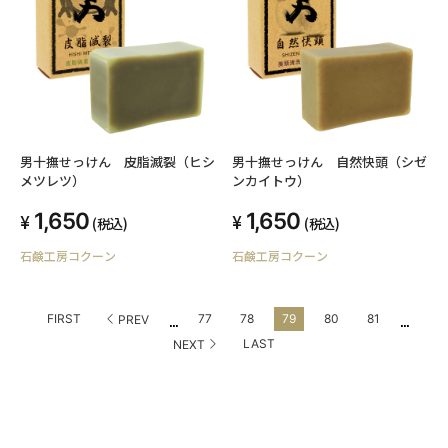
男十撫せっけん 皮脂滅裂（ヒシ
男十撫せっけん 自然快頭（シゼ
メツレツ）
ンカイトウ）
1,650
1,650
(税込)
(税込)
石鹸工房コクーン
石鹸工房コクーン
...
...
FIRST
77
78
79
80
81
PREV
LAST
NEXT