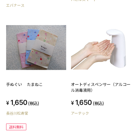
エバナース
手ぬぐい たまねこ
オートディスペンサー（アルコー
ル消毒液用）
1,650
1,650
(税込)
(税込)
長谷川松寿堂
アーテック
送料無料