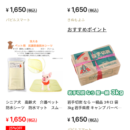
ア 便利ツール 着火ツール（ペン
1,650
1,650
ギンライター）
(税込)
(税込)
パピルスマート
きぬもよふ
おすすめポイント
シニア犬 高齢犬 介護ペット
岩手切炭 なら 一級品 3キロ 袋
防水シーツ 防水マット スムー
3kg 岩手県産 キャンプ バーベキ
ス 薄手 洗濯OK 軽量
ュー BBQ 消臭 火鉢 囲炉裏 炭 国
1,650
1,650
産木炭 川遊び ロッジ レジャー 行
(税込)
(税込)
楽 安全 安心
25%OFF
パピルスマート