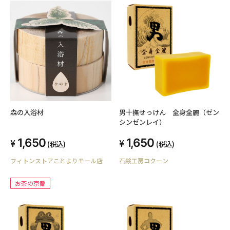
森の入浴材
男十撫せっけん 全身全麗（ゼン
シンゼンレイ）
1,650
1,650
(税込)
(税込)
フィトンストアことよりモール店
石鹸工房コクーン
お茶の京都