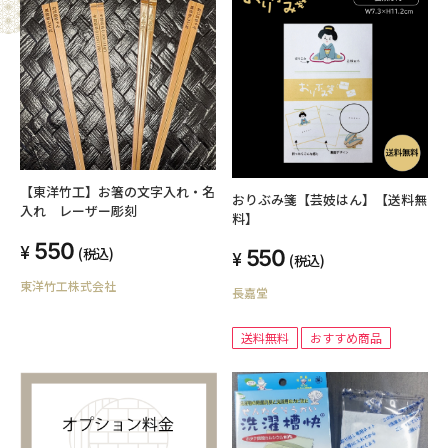
【東洋竹工】お箸の文字入れ・名
おりぶみ箋【芸妓はん】【送料無
入れ レーザー彫刻
料】
550
(税込)
550
(税込)
東洋竹工株式会社
長嘉堂
送料無料
おすすめ商品