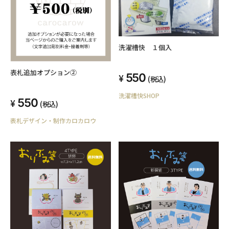
洗濯槽快 １個入
表札追加オプション②
550
(税込)
洗濯槽快SHOP
550
(税込)
表札デザイン・制作カロカロウ