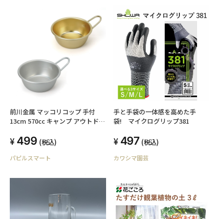
前川金属 マッコリコップ 手付
手と手袋の一体感を高めた手
13cm 570cc キャンプ アウトドア
袋! マイクログリップ381
登山 シェラカップ マッコリカッ
499
497
プ
(税込)
(税込)
パピルスマート
カワシマ園芸