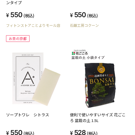
ンタイプ
550
550
(税込)
(税込)
フィトンストアことよりモール店
石鹸工房コクーン
お茶の京都
ソープトワレ シトラス
便利で使いやすいサイズ 花ごこ
ろ 盆栽の土 1.5L
550
528
(税込)
(税込)