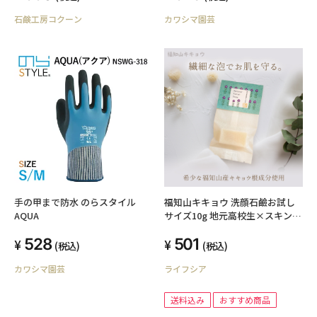
石鹸工房コクーン
カワシマ園芸
手の甲まで防水 のらスタイル
福知山キキョウ 洗顔石鹼お試し
AQUA
サイズ10g 地元高校生×スキンケ
ア専門家 共同開発品
528
501
(税込)
(税込)
カワシマ園芸
ライフシア
送料込み
おすすめ商品