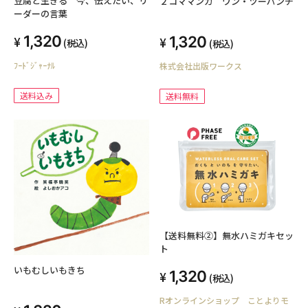
豆腐と生きる 今、伝えたい、リ
２コママンガ ワン・ツーパンチ
ーダーの言葉
1,320
1,320
(税込)
(税込)
ﾌｰﾄﾞｼﾞｬｰﾅﾙ
株式会社出版ワークス
送料込み
送料無料
【送料無料②】無水ハミガキセッ
ト
いもむしいもきち
1,320
(税込)
Rオンラインショップ ことよりモ