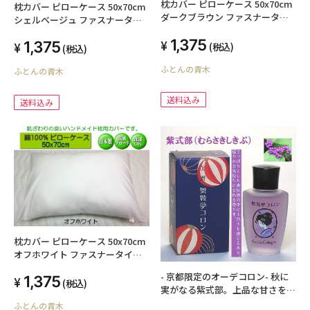
枕カバー ピローケース 50x70cm
枕カバー ピローケース 50x70cm
ダークブラウン ファスナータイ
シェルベージュ ファスナータイ
プ 日本製 綿100% オールシーズ
プ 日本製 綿100% オールシーズ
1,375
ン 高級ブロード SWING COLOR
1,375
ン 高級ブロード SWING COLOR
(税込)
(税込)
国産生地 洗える ウォッシャブル
国産生地 洗える ウォッシャブル
ふとんの青木
まくらかばー マクラカバー オリ
ふとんの青木
まくらかばー マクラカバー オリ
ジナル ハンドメイド
ジナル ハンドメイド
送料込み
送料込み
枕カバー ピローケース 50x70cm
オフホワイト ファスナータイプ
日本製 綿100% オールシーズン
- 京都限定のオーデコロン- 秋に
1,375
高級ブロード SWING COLOR 国
(税込)
実がなる紫式部。上品な甘さを感
産生地 洗える ウォッシャブル ま
じる香り-舞妓夢コロン 20mL-
ふとんの青木
くらかばー マクラカバー オリジ