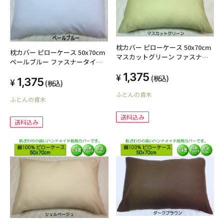
枕カバー ピローケース 50x70cm
枕カバー ピローケース 50x70cm
マスカットグリーン ファスナー
ペールブルー ファスナータイプ
タイプ 日本製 綿100% オールシ
日本製 綿100% オールシーズン
1,375
ーズン 高級ブロード SWING
(税込)
1,375
高級ブロード SWING COLOR 国
(税込)
COLOR 国産生地 洗える ウォッシ
産生地 洗える ウォッシャブル ま
ふとんの青木
ャブル まくらかばー マクラカバ
ふとんの青木
くらかばー マクラカバー オリジ
ー オリジナル ハンドメイド
ナル ハンドメイド
送料込み
送料込み