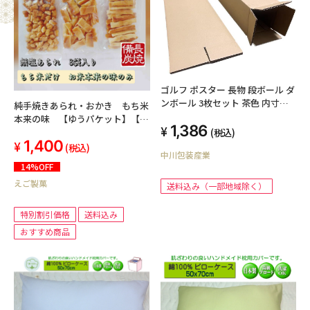
ゴルフ ポスター 長物 段ボール ダ
ンボール 3枚セット 茶色 内寸約
純手焼きあられ・おかき もち米
125mmx125mmx1210mm 紙の
本来の味 【ゆうパケット】【送
1,386
厚さ5mm 日本製 ゴルフクラブ
料込み】【お気持ち値引き】
(税込)
ポスター 長物 収納 梱包
1,400
(税込)
中川包装産業
14%OFF
えご製菓
送料込み（一部地域除く）
特別割引価格
送料込み
おすすめ商品