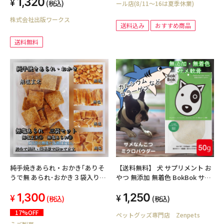
1,320
(税込)
ール店(8/11～16は夏季休業)
株式会社出版ワークス
送料込み
おすすめ商品
送料無料
純手焼きあられ・おかき｢ありそ
【送料無料】 犬 サプリメント お
うで無 あられ･おかき３袋入り｣
やつ 無添加 無着色 BokBok サメ
ゆうパケット/送料込み/ご自宅用
軟骨 ミクロパウダー 50g お試し
1,300
1,250
サイズ 低脂肪 ヘルシー ケア 健康
(税込)
(税込)
17%OFF
ペットグッズ専門店 Zenpets