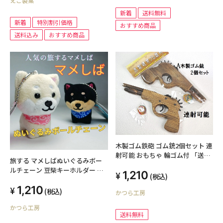
えご製菓
新着
送料無料
新着
特別割引価格
おすすめ商品
送料込み
おすすめ商品
木製ゴム鉄砲 ゴム銃2個セット 連
射可能 おもちゃ 輪ゴム付 「送料
旅する マメしばぬいぐるみボー
無料」
ルチェーン 豆柴キーホルダー 柴
1,210
(税込)
犬 マスコット「送料無料」
1,210
(税込)
かつら工房
かつら工房
送料無料