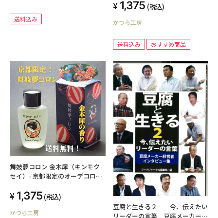
1,375
(税込)
ナル ハンドメイド
送料込み
かつら工房
送料込み
おすすめ商品
舞妓夢コロン 金木犀（キンモク
セイ）- 京都限定のオーデコロン
【送料無料】
1,375
(税込)
豆腐と生きる２ 今、伝えたい
かつら工房
リーダーの言葉 豆腐メーカー経