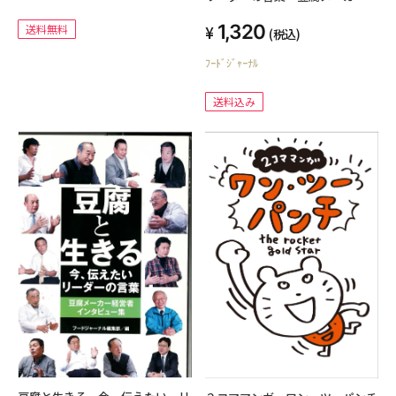
営者インタビュー集
1,320
送料無料
(税込)
ﾌｰﾄﾞｼﾞｬｰﾅﾙ
送料込み