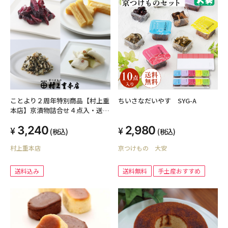
ことより２周年特別商品【村上重
ちいさなだいやす SYG-A
本店】京漬物詰合せ４点入・送料
込
3,240
2,980
(税込)
(税込)
村上重本店
京つけもの 大安
送料込み
送料無料
手土産おすすめ