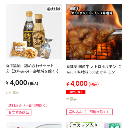
丸中醤油 詰め合わせセット
幸福亭 国産牛 大トロホルモン に
②【送料込み(一部地域を除く)】
んにく味噌味 600ｇ ホルモン 肉
焼肉 小腸 牛もつ ホルモン焼き
4,000
4,000
BBQ 大蒜
(税込)
(税込)
30%OFF
丸中醤油
幸福亭
送料込み（一部地域除く）
送料込み（一部地域除く）
おすすめ商品