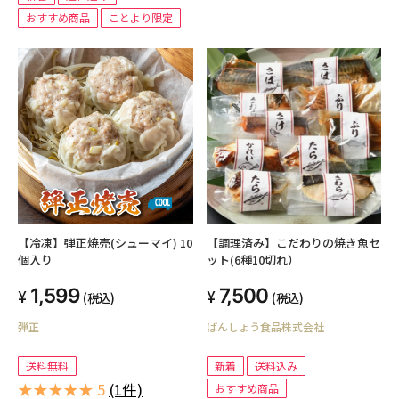
おすすめ商品
ことより限定
【冷凍】弾正焼売(シューマイ) 10
【調理済み】こだわりの焼き魚セ
個入り
ット(6種10切れ）
1,599
7,500
(税込)
(税込)
弾正
ばんしょう食品株式会社
送料無料
新着
送料込み
★★★★★ 5
(1件)
おすすめ商品