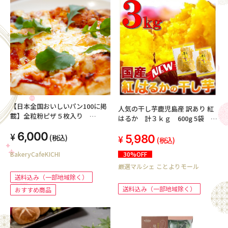
【日本全国おいしいパン100に掲
人気の干し芋鹿児島産 訳あり 紅
載】全粒粉ピザ５枚入り
はるか 計３ｋｇ 600g 5袋 賞
BakeryCafe吉で人気ランチをお
味期限 製造日より30日以上
6,000
届け
5,980
(税込)
(税込)
30%OFF
BakeryCafeKICHI
厳選マルシェ ことよりモール
送料込み（一部地域除く）
送料込み（一部地域除く）
おすすめ商品