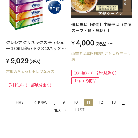
送料無料【珍遊】中華そば（冷凍
スープ・麺・具材）】
4,000
クレシア クリネックス ティシュ
～
(税込)
ー 180組 5箱パック×12パック テ
中華そば専門｢珍遊｣ことよりモール
ィッシュペーパー 00004
9,029
店
(税込)
京都のちょっとセレブなお店
送料無料（一部地域除く）
おすすめ商品
送料無料（一部地域除く）
...
...
FIRST
9
10
11
12
13
PREV
LAST
NEXT