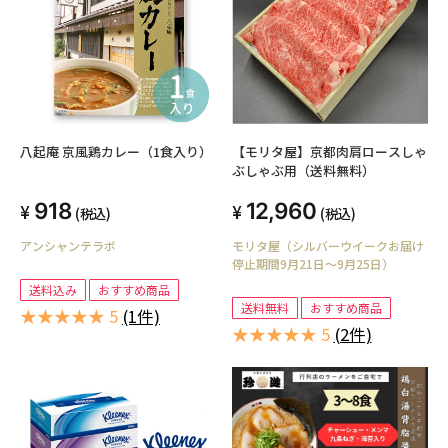
八起庵 京風鶏カレー（1食入り）
【モリタ屋】京都肉肩ロースしゃ
ぶしゃぶ用（送料無料）
918
12,960
(税込)
(税込)
アンシャンテラボ
モリタ屋（シルバーウイークお届け
停止期間9月21日～9月25日）
送料込み
おすすめ商品
送料無料
おすすめ商品
★★★★★ 5
(1件)
★★★★★ 5
(2件)