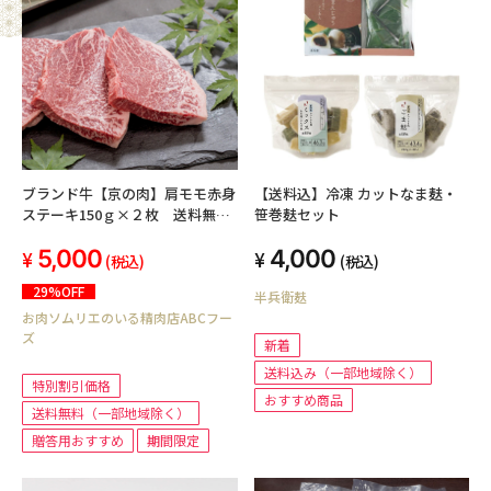
ブランド牛【京の肉】肩モモ赤身
【送料込】冷凍 カットなま麸・
ステーキ150ｇ×２枚 送料無
笹巻麸セット
料！
5,000
4,000
(税込)
(税込)
29%OFF
半兵衛麸
お肉ソムリエのいる精肉店ABCフー
ズ
新着
送料込み（一部地域除く）
特別割引価格
おすすめ商品
送料無料（一部地域除く）
贈答用おすすめ
期間限定