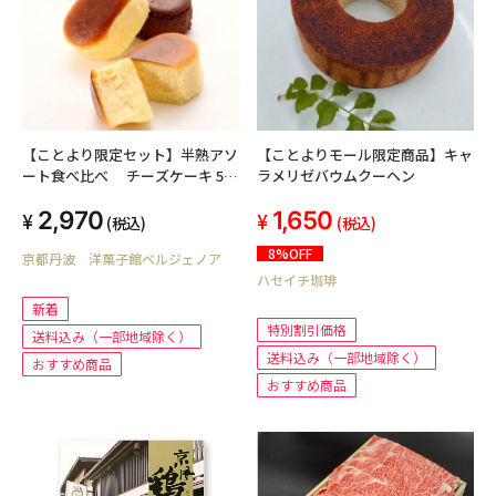
【ことよりモール限定商品】キャ
【ことより限定セット】半熟アソ
ラメリゼバウムクーヘン
ート食べ比べ チーズケーキ 5個
ショコラ5個
1,650
2,970
(税込)
(税込)
8%OFF
京都丹波 洋菓子館ベルジェノア
ハセイチ珈琲
新着
特別割引価格
送料込み（一部地域除く）
送料込み（一部地域除く）
おすすめ商品
おすすめ商品