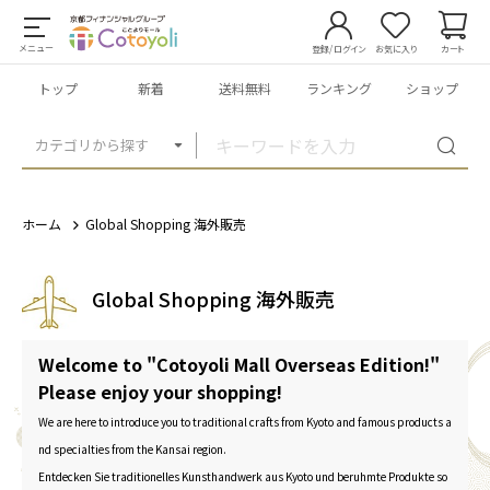
メニュー
登録/ログイン
お気に入り
カート
トップ
新着
送料無料
ランキング
ショップ
カテゴリから探す
ホーム
Global Shopping 海外販売
Global Shopping 海外販売
Welcome to "Cotoyoli Mall Overseas Edition!"
Please enjoy your shopping!
We are here to introduce you to traditional crafts from Kyoto and famous products a
nd specialties from the Kansai region.
Entdecken Sie traditionelles Kunsthandwerk aus Kyoto und beruhmte Produkte so