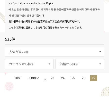
wie Spezialitaten aus der Kansai-Region.
에 오신 것을 환영합니다! 간사이 지역의 전통 수공예품과 특산품을 해외 고객에 판매하
게 된 것을자랑스럽게 생각합니다.
我们很荣幸地向国际客户销售京都传统手工艺品和关西地区的特产。
こちらは海外に居住してる方専用の商品を集めたページとなります。
535
件
カテゴリから探す
...
FIRST
23
24
25
26
27
PREV