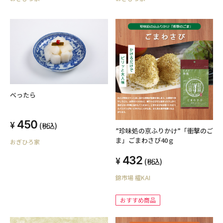
べったら
450
(税込)
”珍味処の京ふりかけ”「衝撃のご
ま」ごまわさび40ｇ
おぎひろ家
432
(税込)
錦市場 櫂KAI
おすすめ商品