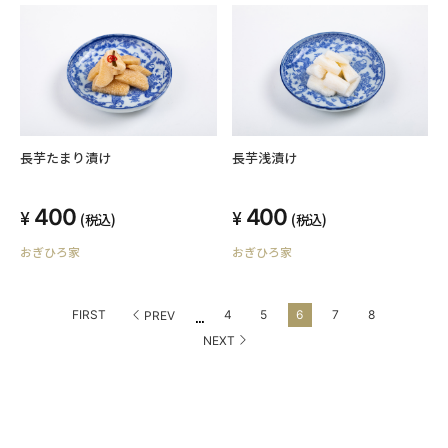
長芋たまり漬け
長芋浅漬け
400
400
(税込)
(税込)
おぎひろ家
おぎひろ家
...
FIRST
4
5
6
7
8
PREV
NEXT