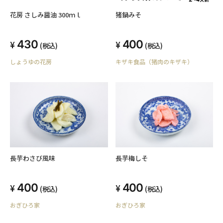
花房 さしみ醤油 300ｍｌ
猪鍋みそ
430
400
(税込)
(税込)
しょうゆの花房
キザキ食品（猪肉のキザキ）
長芋わさび風味
長芋梅しそ
400
400
(税込)
(税込)
おぎひろ家
おぎひろ家