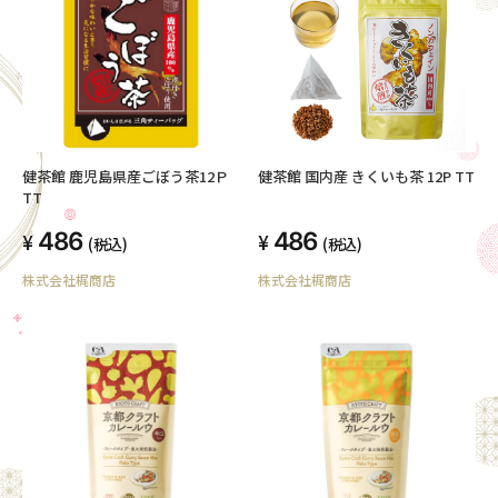
健茶館 鹿児島県産ごぼう茶12Ｐ
健茶館 国内産 きくいも茶 12P TT
TT
486
486
(税込)
(税込)
株式会社梶商店
株式会社梶商店