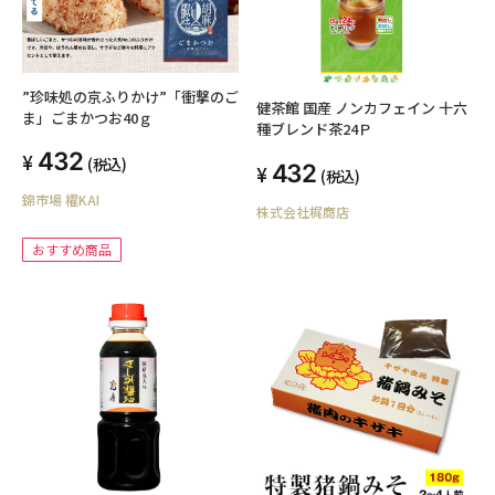
”珍味処の京ふりかけ”「衝撃のご
健茶館 国産 ノンカフェイン 十六
ま」ごまかつお40ｇ
種ブレンド茶24Ｐ
432
(税込)
432
(税込)
錦市場 櫂KAI
株式会社梶商店
おすすめ商品