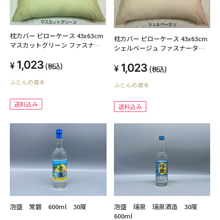
枕カバー ピローケース 43x63cm
枕カバー ピローケース 43x63cm
マスカットグリーン ファスナー
シェルベージュ ファスナータイ
タイプ 日本製 綿100% オールシ
プ 日本製 綿100% オールシーズ
1,023
ーズン 高級ブロード SWING
1,023
(税込)
ン 高級ブロード SWING COLOR
(税込)
COLOR 標準サイズ 国産生地 洗え
標準サイズ 国産生地 洗える ウォ
ふとんの青木
る ウォッシャブル まくらかばー
ふとんの青木
ッシャブル まくらかばー マクラ
マクラカバー オリジナル ハンド
カバー オリジナル ハンドメイド
メイド
送料込み
送料込み
泡盛 常磐 600ml 30度
泡盛 瑞泉 瑞泉酒造 30度
600ml