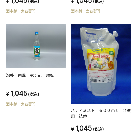
1,045
1,045
(税込)
(税込)
酒本舗 太右衛門
酒本舗 太右衛門
泡盛 南風 600ml 30度
1,045
(税込)
酒本舗 太右衛門
パティミスト ６００ｍｌ 介護
用 詰替
1,045
(税込)