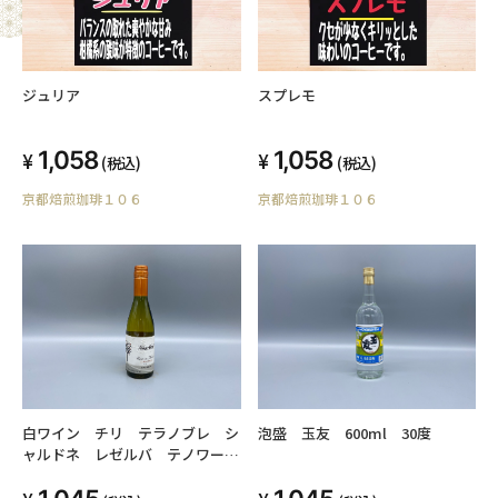
ジュリア
スプレモ
1,058
1,058
(税込)
(税込)
京都焙煎珈琲１０６
京都焙煎珈琲１０６
白ワイン チリ テラノブレ シ
泡盛 玉友 600ml 30度
ャルドネ レゼルバ テノワー
ル 2014年 375ml 13.5度