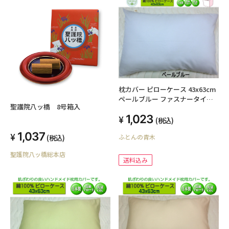
枕カバー ピローケース 43x63cm
ペールブルー ファスナータイプ
聖護院八ッ橋 8号箱入
日本製 綿100% オールシーズン
1,023
高級ブロード SWING COLOR 標
(税込)
準サイズ 国産生地 洗える ウォッ
1,037
(税込)
ふとんの青木
シャブル まくらかばー マクラカ
バー オリジナル ハンドメイド
聖護院八ッ橋総本店
送料込み