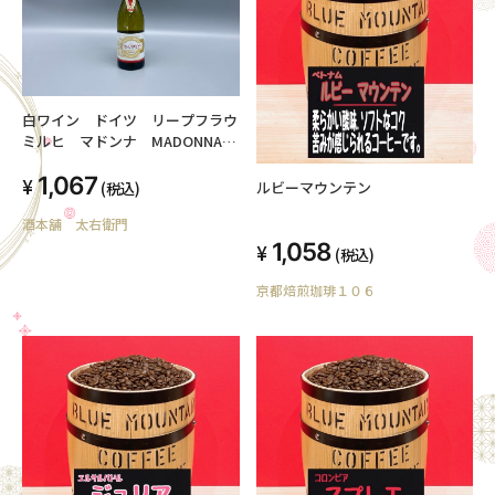
白ワイン ドイツ リープフラウ
ミルヒ マドンナ MADONNA
375ml 9.5度
1,067
ルビーマウンテン
(税込)
酒本舗 太右衛門
1,058
(税込)
京都焙煎珈琲１０６