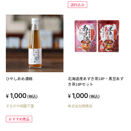
送料込み
ひやしあめ濃縮
北海道産あずき茶18P・黒豆あず
き茶18Pセット
1,000
1,000
(税込)
(税込)
するがや祇園下里
株式会社梶商店
おすすめ商品