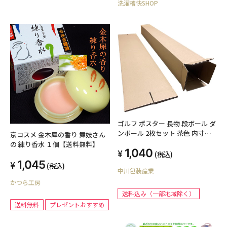
洗濯槽快SHOP
ゴルフ ポスター 長物 段ボール ダ
ンボール 2枚セット 茶色 内寸約
京コスメ 金木犀の香り 舞妓さん
125mmx125mmx1210mm 紙の
の 練り香水 １個【送料無料】
1,040
厚さ5mm 日本製 ゴルフクラブ
(税込)
ポスター 長物 収納 梱包
1,045
(税込)
中川包装産業
かつら工房
送料込み（一部地域除く）
送料無料
プレゼントおすすめ