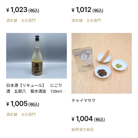
1,023
1,012
(税込)
(税込)
酒本舗 太右衛門
酒本舗 太右衛門
日本酒【リキュール】 にごり
酒 五郎八 菊水酒造 720ml
新潟県
チャイマサラ
1,005
(税込)
酒本舗 太右衛門
1,004
(税込)
細野漢方薬局