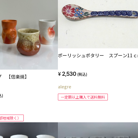
ポーリッシュポタリー スプーン11ｃ
2,530
(税込)
プ 【信楽焼】
alegre
込)
一定額以上購入で送料無料
部地域除く）