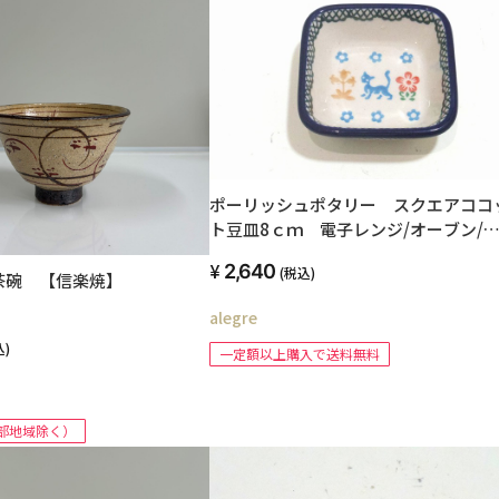
ポーリッシュポタリー スクエアココ
ト豆皿8ｃｍ 電子レンジ/オーブン/
洗器対応
2,640
(税込)
茶碗 【信楽焼】
alegre
込)
一定額以上購入で送料無料
部地域除く）