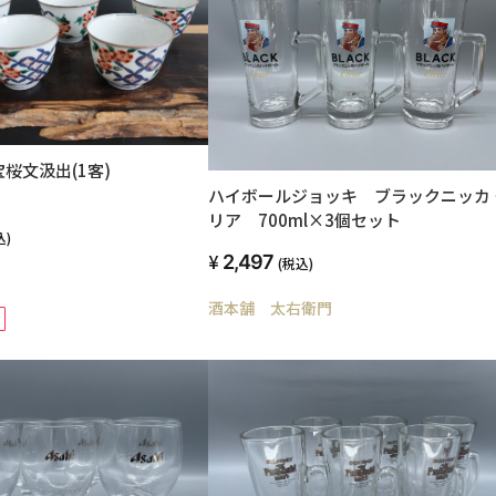
桜文汲出(1客)
ハイボールジョッキ ブラックニッカ 
リア 700ml×3個セット
込)
2,497
(税込)
酒本舗 太右衛門