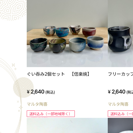
ぐい吞み2個セット 【信楽焼】
フリーカッ
2,640
2,640
(税込)
(税
マルタ陶喜
マルタ陶喜
送料込み（一部地域除く）
送料込み（一