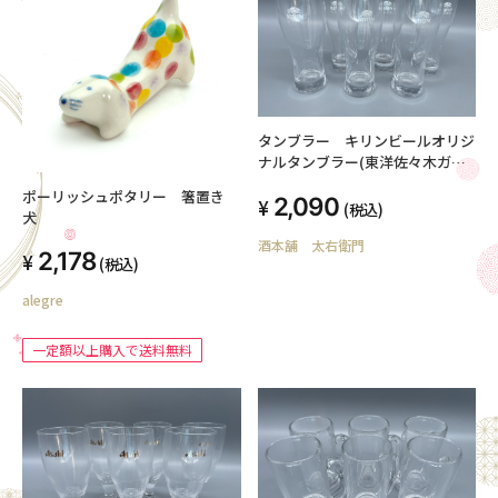
タンブラー キリンビールオリジ
ナルタンブラー(東洋佐々木ガラ
ス ハードストロング) 360ml×6
ポーリッシュポタリー 箸置き
2,090
個セット
(税込)
犬
酒本舗 太右衛門
2,178
(税込)
alegre
一定額以上購入で送料無料