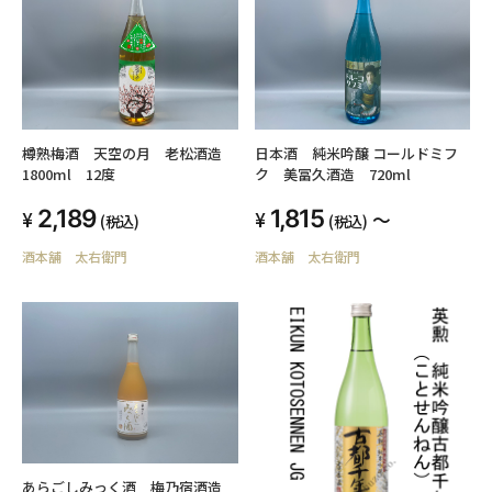
樽熟梅酒 天空の月 老松酒造
日本酒 純米吟醸 コールドミフ
1800ml 12度
ク 美冨久酒造 720ml
2,189
1,815
～
(税込)
(税込)
酒本舗 太右衛門
酒本舗 太右衛門
あらごしみっく酒 梅乃宿酒造