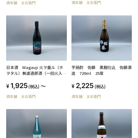
酒本舗 太右衛門
酒本舗 太右衛門
日本酒 Wagauji 火ヲ垂ル（ホ
芋焼酎 佐藤 黒麹仕込 佐藤酒
ヲタル）無濾過原酒（一回火入
造 720ml 25度
れ） 奥羽自慢 吾有事 720ml
1,925
2,225
～
(税込)
(税込)
酒本舗 太右衛門
酒本舗 太右衛門