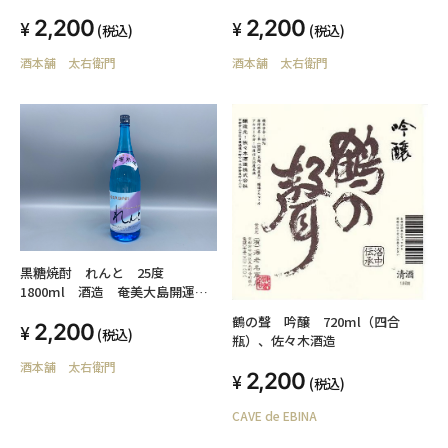
2,200
2,200
(税込)
(税込)
酒本舗 太右衛門
酒本舗 太右衛門
黒糖焼酎 れんと 25度
1800ml 酒造 奄美大島開運酒
造
鶴の聲 吟醸 720ml（四合
2,200
(税込)
瓶）、佐々木酒造
酒本舗 太右衛門
2,200
(税込)
CAVE de EBINA