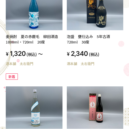
麦焼酎 夏の赤鹿毛 柳田酒造
泡盛 甕仕込み 5年古酒
1800ml・720ml 20度
720ml 30度
1,320
2,340
～
(税込)
(税込)
酒本舗 太右衛門
酒本舗 太右衛門
新着