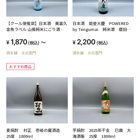
【クール便推奨】日本酒 美冨久
日本酒 能登大慶 POWERED
金魚ラベル 山廃純米にごり酒
by Tengumai 純米酒 櫻田酒
美冨久酒造 720ml
造 720ml 16度
1,870
2,200
～
(税込)
(税込)
酒本舗 太右衛門
酒本舗 太右衛門
おすすめ商品
麦焼酎 村正 壱岐の蔵酒造
芋焼酎 2025年干支 巳歳 大
25度 1800ml
海酒販 25度 1800ml