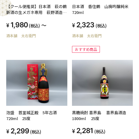
日本酒 香住鶴 山廃吟醸純米
【クール便推奨】日本酒 萩の鶴
720ml
新酒の生メガネ専用 萩野酒造
720ml
2,323
1,980
～
(税込)
(税込)
酒本舗 太右衛門
酒本舗 太右衛門
おすすめ商品
黒糖焼酎 喜界島 喜界島酒造
泡盛 首里城正殿 5年古酒
1800ml 25度
720ml 25度
2,281
2,299
(税込)
(税込)