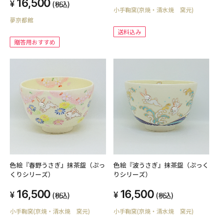
16,500
(税込)
小手鞠窯(京焼・清水焼 窯元)
夢京都館
送料込み
贈答用おすすめ
色絵『波うさぎ』抹茶盌（ぷっく
色絵『春野うさぎ』抹茶盌（ぷっ
りシリーズ）
くりシリーズ）
16,500
16,500
(税込)
(税込)
小手鞠窯(京焼・清水焼 窯元)
小手鞠窯(京焼・清水焼 窯元)