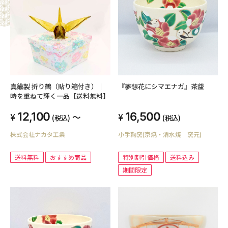
真鍮製 折り鶴（貼り箱付き）｜
『夢想花にシマエナガ』茶盌
時を重ねて輝く一品【送料無料】
12,100
16,500
～
(税込)
(税込)
株式会社ナカタ工業
小手鞠窯(京焼・清水焼 窯元)
送料無料
おすすめ商品
特別割引価格
送料込み
期間限定