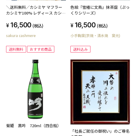
＼送料無料／カシミヤ マフラー
色絵『雪椿に文鳥』抹茶盌（ぷっ
カシミヤ100% レディース カシミ
くりシリーズ）
ア 無染色 無漂白 ギフトボックス
16,500
16,500
無料 無地 GOBI ゴビ オーガニッ
(税込)
(税込)
ク メンズ ギフト 誕生日 プレゼン
sakura cashmere
小手鞠窯(京焼・清水焼 窯元)
ト 秋冬 白 ベージュ グレージュ
ブラウン
送料無料
おすすめ商品
送料込み
菊姫 黒吟 720ml（四合瓶）
「社長ご就任の御祝い」のご尊名