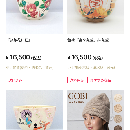
『夢想花に巳』
色絵『富来茶盌』抹茶盌
16,500
16,500
(税込)
(税込)
小手鞠窯(京焼・清水焼 窯元)
小手鞠窯(京焼・清水焼 窯元)
送料込み
送料込み
おすすめ商品