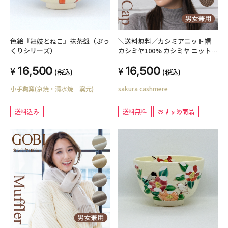
色絵『舞妓とねこ』抹茶盌（ぷっ
＼送料無料／カシミアニット帽
くりシリーズ）
カシミヤ100% カシミヤ ニットキ
ャップ メンズ レディース リブ編
16,500
16,500
み ニット帽子 無染色 無漂白 オー
(税込)
(税込)
ガニック GOBI ゴビ カシミアニ
小手鞠窯(京焼・清水焼 窯元)
sakura cashmere
ットキャップ 小顔 秋冬 誕生日 ギ
フト プレゼント KA101832
送料込み
送料無料
おすすめ商品