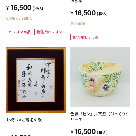
の歌額
16,500
(税込)
16,500
(税込)
CAVE de EBINA
夢京都館
おすすめ商品
贈答用おすすめ
贈答用おすすめ
色絵『七夕』抹茶盌（ぷっくりシ
リーズ）
お祝い×ご尊名の歌
16,500
(税込)