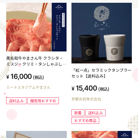
黒毛和牛やまさん牛 クラシタ・
ミスジ・クリミ・タンしゃぶしゃ
ぶセット 1000ｇ (クラシタ400ｇ
「紅一点」セラミックタンブラー
16,000
ミスジ・クリミ400ｇ タン200g)
セット【送料込み】
(税込)
15,400
ミートスタジアムやまさん
(税込)
京都丸紅株式会社
送料込み
贈答用おすすめ
新着
送料込み
おすすめ商品