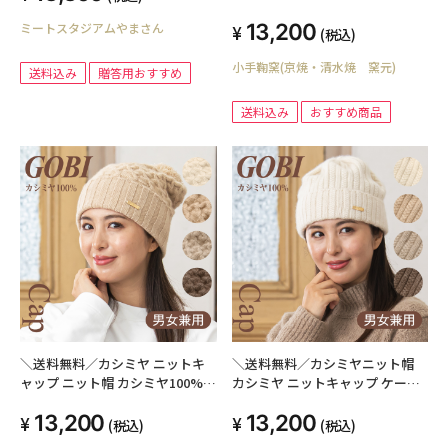
13,200
ミートスタジアムやまさん
(税込)
小手鞠窯(京焼・清水焼 窯元)
送料込み
贈答用おすすめ
送料込み
おすすめ商品
＼送料無料／カシミヤ ニットキ
＼送料無料／カシミヤニット帽
ャップ ニット帽 カシミヤ100%
カシミヤ ニットキャップ ケーブ
ニット帽子 メンズ レディース ニ
ル編み カシミア カシミヤ帽子 カ
13,200
13,200
ット キャップ ケーブル編み 無染
シミヤ100% 無染色 無漂白 オー
(税込)
(税込)
色 無漂白 GOBI ゴビ カシミア 小
ガニック GOBI ゴビ メンズ レデ