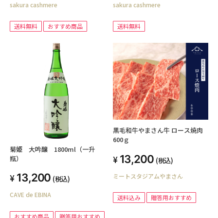
sakura cashmere
sakura cashmere
顔 男女兼用 秋冬 誕生日 ギフト
ィース 小顔 男女兼用 秋冬 誕生日
プレゼント KW100344
ギフト プレゼント KA101891
送料無料
おすすめ商品
送料無料
黒毛和牛やまさん牛 ロース焼肉
600ｇ
菊姫 大吟醸 1800ml（一升
13,200
瓶）
(税込)
13,200
ミートスタジアムやまさん
(税込)
CAVE de EBINA
送料込み
贈答用おすすめ
おすすめ商品
贈答用おすすめ