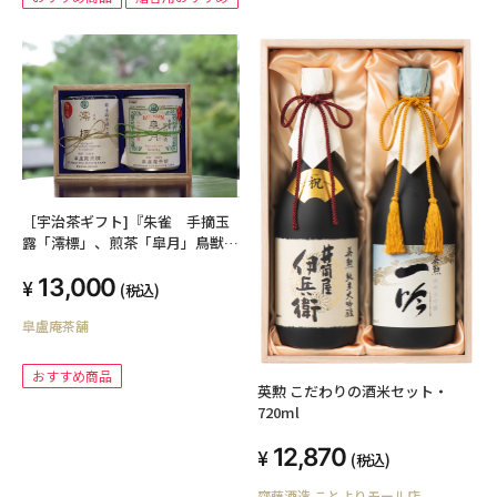
［宇治茶ギフト]『朱雀 手摘玉
露「澪標」、煎茶「皐月」鳥獣戯
画缶入
13,000
(税込)
皐盧庵茶舗
おすすめ商品
英勲 こだわりの酒米セット・
720ml
12,870
(税込)
齊藤酒造 ことよりモール店