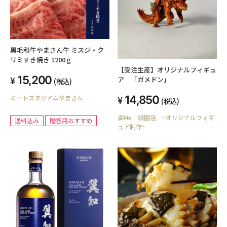
黒毛和牛やまさん牛 ミスジ・ク
リミすき焼き 1200ｇ
【受注生産】オリジナルフィギュ
15,200
ア 「ガメドン」
(税込)
14,850
ミートスタジアムやまさん
(税込)
姿Me 祇園店 ~オリジナルフィギ
送料込み
贈答用おすすめ
ュア制作~