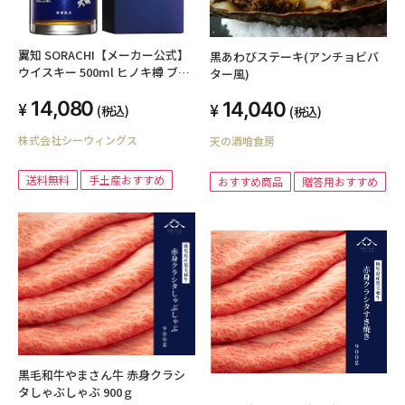
翼知 SORACHI【メーカー公式】
黒あわびステーキ(アンチョビバ
ウイスキー 500ml ヒノキ樽 ブレ
ター風)
ンデッドウイスキー 箱入り 【ギ
14,080
14,040
フト プレゼントにも最適】
(税込)
(税込)
株式会社シーウィングス
天の酒喰食房
送料無料
手土産おすすめ
おすすめ商品
贈答用おすすめ
黒毛和牛やまさん牛 赤身クラシ
タしゃぶしゃぶ 900ｇ