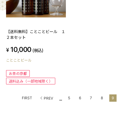
【送料無料】ことことビール １
２本セット
10,000
(税込)
ことことビール
お茶の京都
送料込み（一部地域除く）
...
FIRST
5
6
7
8
9
PREV