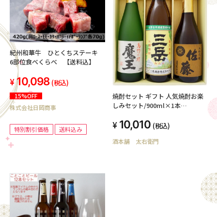
紀州和華牛 ひとくちステーキ
6部位食べくらべ 【送料込】
10,098
(税込)
焼酎セット ギフト 人気焼酎お楽
15%OFF
しみセット/900ml×1本
株式会社日岡商事
720ml×2本/三岳 佐藤麦 魔王/三
10,010
岳酒造,三岳 佐藤酒造 佐藤麦 白玉
(税込)
特別割引価格
送料込み
酒造,魔王/焼酎
酒本舗 太右衛門