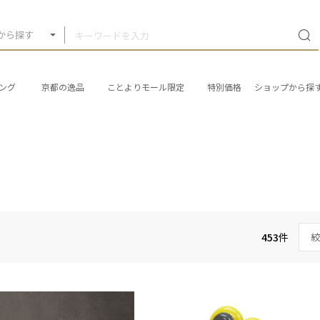
から探す
ング
京都の逸品
ことよりモール限定
特別価格
ショップから探
453
件
絞