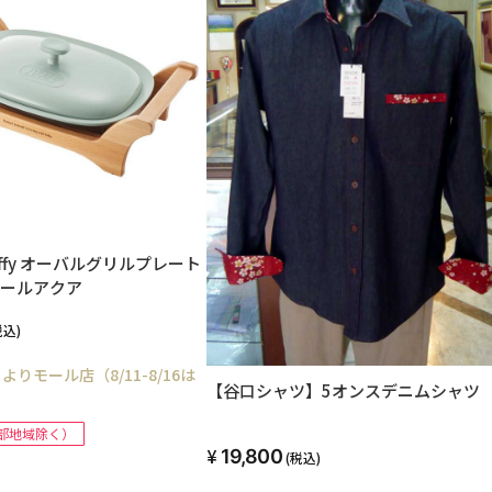
offy オーバルグリルプレート
A ペールアクア
税込)
よりモール店（8/11-8/16は
【谷口シャツ】5オンスデニムシャツ
部地域除く）
19,800
(税込)