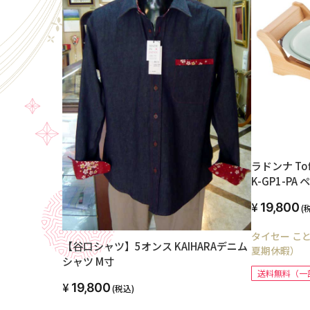
ラドンナ T
K-GP1-P
19,800
(
タイセー こと
【谷口シャツ】5オンス KAIHARAデニム
夏期休暇）
シャツ M寸
送料無料（一
19,800
(税込)