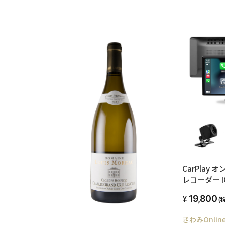
CarPlay
レコーダー I
19,800
(
きわみOnlin