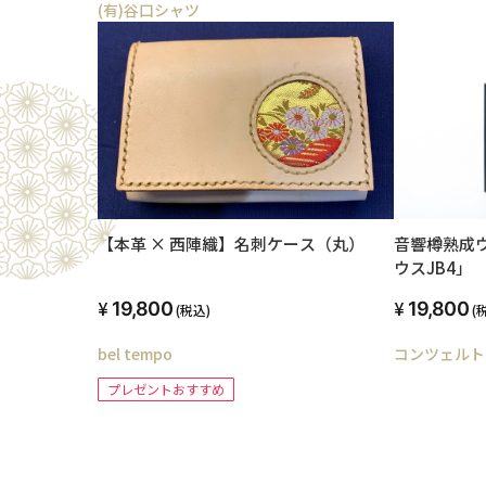
(有)谷口シャツ
【本革 × 西陣織】名刺ケース（丸）
音響樽熟成
ウスJB4」
19,800
19,800
(税込)
(
bel tempo
コンツェルト
プレゼントおすすめ