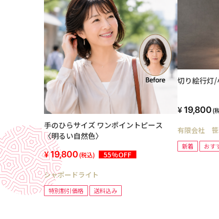
切り絵行灯/
19,800
(
手のひらサイズ ワンポイントピース
有限会社 笹
〈明るい自然色〉
新着
おす
19,800
55%OFF
(税込)
シャポードライト
特別割引価格
送料込み