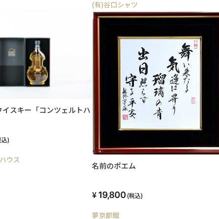
(有)谷口シャツ
ウイスキー「コンツェルトハ
税込)
ハウス
名前のポエム
19,800
(税込)
夢京都館