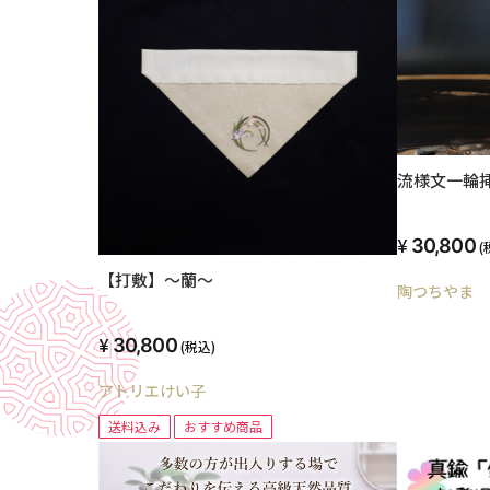
流様文一輪
30,800
(
【打敷】～蘭～
陶つちやま
30,800
(税込)
アトリエけい子
送料込み
おすすめ商品