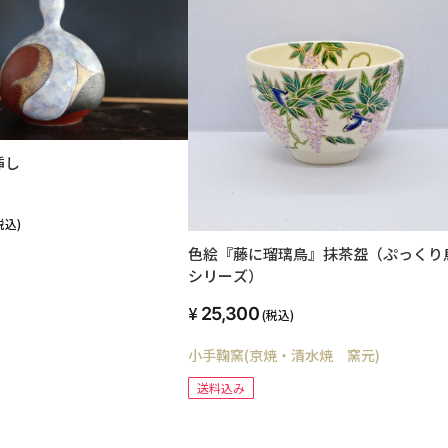
挿し
税込)
色絵『藤に瑠璃鳥』抹茶盌（ぷっくり
シリーズ）
25,300
(税込)
小手鞠窯(京焼・清水焼 窯元)
送料込み