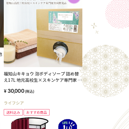
地
 お
の
福知山キキョウ 泡ボディソープ 詰め替
い
え17L 地元高校生×スキンケア専門家 共
同開発品
30,000
(税込)
ライフシア
送料込み
おすすめ商品