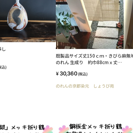
挿し
既製品サイズ丈150ｃｍ・きびら麻無
のれん 生成り 約巾88cmｘ丈
税込)
150cm【のれん(暖簾)】麻無地のれん
30,360
(税込)
しゃれ ナチュラル素材 【国産 麻 和風 
れん 暖簾 贈り物 日本製 アジアン お祝
のれんの京都染元 しょうび苑
父の日のギフト】