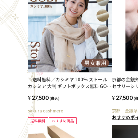
＼送料無料／カシミヤ 100% ストール
京都の金銀
カシミア 大判 ギフトボックス無料 GOBI
セサリーシリ
オーガニック 無染色 無漂白 ゴビ メンズ
27,500
27,500
(税込)
(
レディース ユニセックス 男女兼用 秋冬
誕生日 ギフト プレゼント 白 ベージュ グ
sakura cashmere
京都 金銀糸
レージュ ブラウン
おすすめポ
送料無料
おすすめ商品