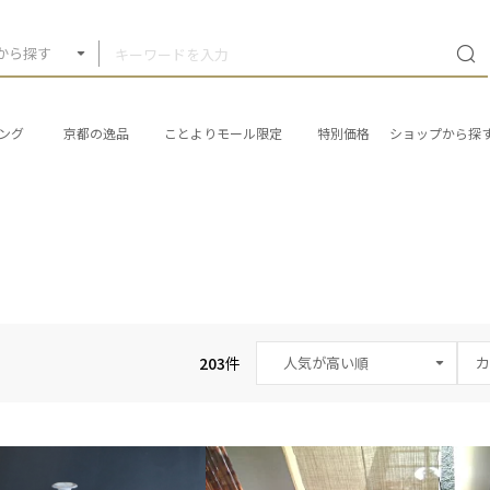
から探す
ング
京都の逸品
ことよりモール限定
特別価格
ショップから探
203
件
カ