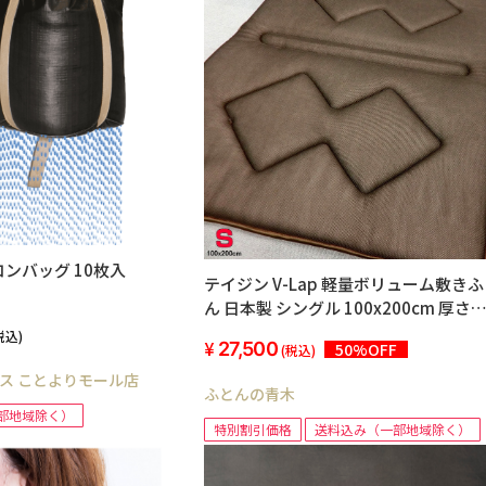
ンバッグ 10枚入
テイジン V-Lap 軽量ボリューム敷き
ん 日本製 シングル 100x200cm 厚さ
4cm ボディバランス設計 体圧分散 弾
税込)
27,500
50%OFF
(税込)
性・通気性に優れる 寝返りしやすい 
眠効果 へたりにくく長持ち ベッドで
ス ことよりモール店
ふとんの青木
フロアでも1枚でOK 約3.1kg 持ち運び
部地域除く）
やすい【北海道・沖縄・離島送料別途
特別割引価格
送料込み（一部地域除く）