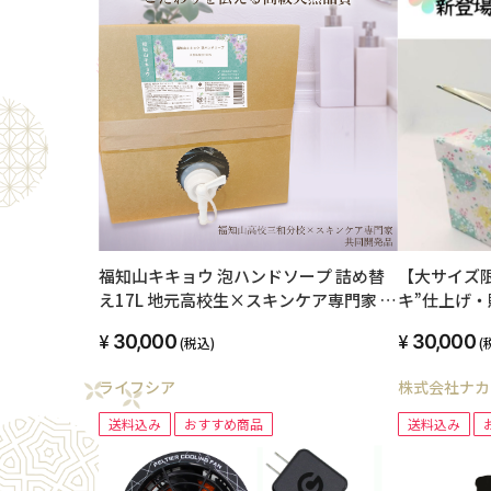
福知山キキョウ 泡ハンドソープ 詰め替
【大サイズ
え17L 地元高校生×スキンケア専門家 共
キ”仕上げ
同開発品
30,000
30,000
(税込)
(
ライフシア
株式会社ナカ
送料込み
おすすめ商品
送料込み