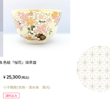
鳥
色絵『桜花』抹茶盌
25,300
(税込)
小手鞠窯(京焼・清水焼 窯元)
送料込み