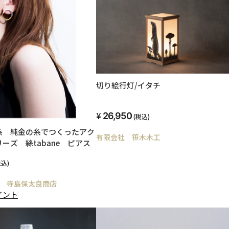
切り絵行灯/イタチ
26,950
(税込)
糸 純金の糸でつくったアク
有限会社 笹木木工
ーズ 絲tabane ピアス
税込)
 寺島保太良商店
イント