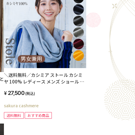
＼送料無料／カシミア ストール カシミ
ふと
ヤ 100% レディース メンズ ショール 無
約
地 カシミヤストール 大判ストール カシ
力
27,500
(税込)
ミア マフラー カシミア100% GOBI ゴビ
安
ギフトボックス無料 秋冬 防寒 羽織り ギ
も
sakura cashmere
フト プレゼント 誕生日
し
送料無料
おすすめ商品
】