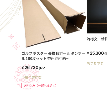
流様文一輪
25,300
ゴルフ ポスター 長物 段ボール ダンボー
(
ル 100枚セット 茶色 内寸約
陶つちやま
125mmx125mmx1210mm 紙の厚さ
26,730
(税込)
5mm 日本製 ゴルフクラブ ポスター 長
物 収納 梱包
中川包装産業
送料込み（一部地域除く）