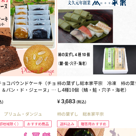
チョコパウンドケーキ（チョ
柿の葉ずし総本家平宗 冷凍 柿の葉
）＆パン・ド・ジェーヌ」詰
し4種10個（鯖・鮭・穴子・海老）
10個入り 【送料込み】（北
3,683
込)
(税込)
を除く）
 プリュム・ダンジュ
柿の葉ずし 総本家平宗
部地域除く）
おすすめ商品
送料込み
贈答用おすすめ