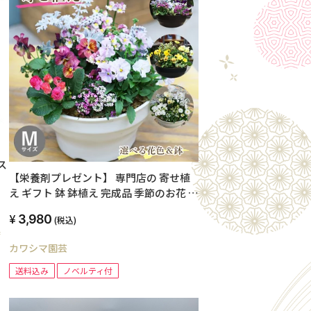
ス
【栄養剤プレゼント】 専門店の 寄せ植
え ギフト 鉢 鉢植え 完成品 季節のお花 セ
ット Mサイズ 鉢花 花 誕生日 プレゼント
3,980
(税込)
贈り物 玄関先 ベランダ 店舗前 お手頃 お
店
任せ フラワーギフト 送料無料 鉢 屋外 花
カワシマ園芸
苗 パンジー ビオラ 春の花 冬の花 メッセ
ージカード ガーデニング
送料込み
ノベルティ付