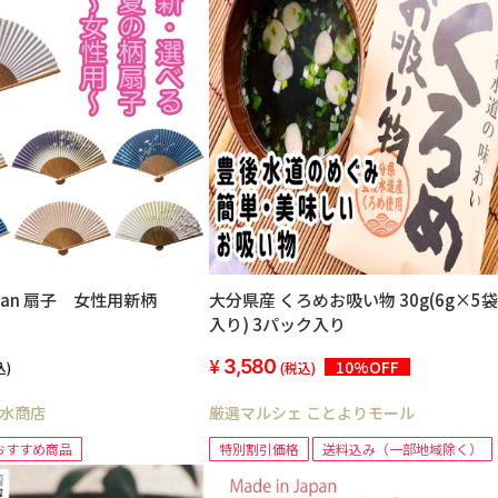
Japan 扇子 女性用新柄
大分県産 くろめお吸い物 30g(6g×5袋
入り) 3パック入り
3,580
10%OFF
込)
(税込)
水商店
厳選マルシェ ことよりモール
おすすめ商品
特別割引価格
送料込み（一部地域除く）