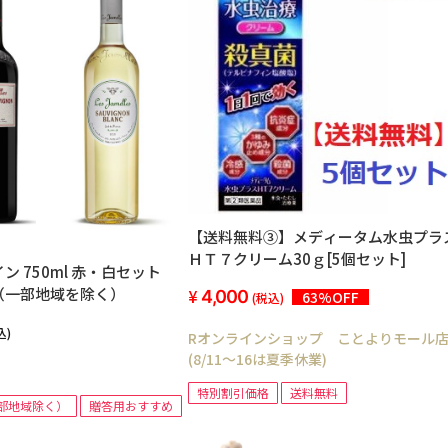
【送料無料③】メディータム水虫プラ
ＨＴ７クリーム30ｇ[5個セット]
0ml 赤・白セット
（一部地域を除く）
4,000
63%OFF
(税込)
込)
Rオンラインショップ ことよりモール
(8/11～16は夏季休業)
特別割引価格
送料無料
部地域除く）
贈答用おすすめ