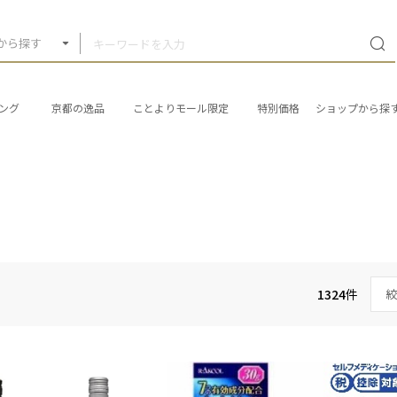
から探す
ング
京都の逸品
ことよりモール限定
特別価格
ショップから探
1324
件
絞