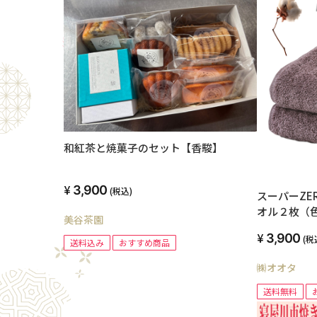
和紅茶と焼菓子のセット【香駿】
3,900
(税込)
スーパーZE
オル２枚（
美谷茶園
3,900
(税
送料込み
おすすめ商品
㈱オオタ
送料無料