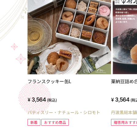
フランスクッキー缶L
栗納豆詰め合
3,564
3,564
(税込)
(税
パティスリー・ナチュール・シロモト
丹波黒総本舗
新着
おすすめ商品
贈答用おすす