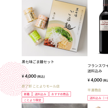
黒七味ごま麺セット
フランスワイン 75
送料込み 
4,000
(税込)
4,000
(税
原了郭 ことよりモール店
平澤商店
新着
送料込み
おすすめ商品
送料込み（一
ことより限定