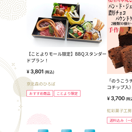
【ことよりモール限定】BBQスタンダー
ドプラン！
3,801
(税込)
「のうこう
京北森のひろば
コチップ入
め合わせ 
おすすめ商品
ことより限定
3,700
(税
海道、沖縄
虹彩菓子工房
送料込み（一