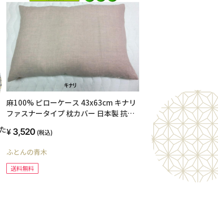
麻100% ピローケース 43x63cm キナリ
ファスナータイプ 枕カバー 日本製 抗
菌・防臭効果 洗える ウォッシャブル リ
た
3,520
(税込)
ネン/ラミー 夏におすすめ linen 小さい
サイズ 自社生産 オリジナル ハンドメイ
レ
ふとんの青木
ド ネコポス送料無料
洗
送料無料
ラ
腰痛