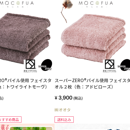
RO®パイル使用 フェイスタ
スーパーZERO®パイル使用 フェイス
色：トワイライトモーヴ）
オル２枚（色：アドビローズ）
3,900
込)
(税込)
㈱オオタ
おすすめ商品
送料込み