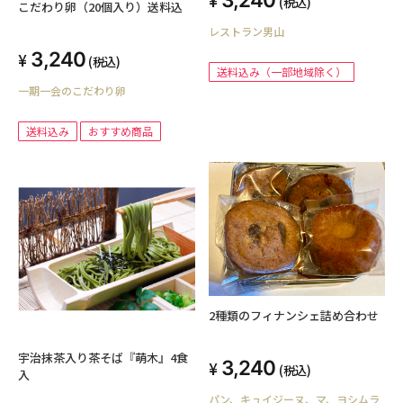
(税込)
こだわり卵（20個入り）送料込
レストラン男山
3,240
(税込)
送料込み（一部地域除く）
一期一会のこだわり卵
送料込み
おすすめ商品
2種類のフィナンシェ詰め合わせ
宇治抹茶入り茶そば『萌木』4食
3,240
(税込)
入
パン、キュイジーヌ、マ、ヨシムラ