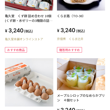
くらま路（TO-30）
亀久堂 くず餅 詰め合わせ 10個
(くず餅・水ゼリーの3種類の詰合
せ)
3,240
3,240
(税込)
(税込)
京佃煮 くらま辻井
亀久堂本舗オンラインストア
贈答用おすすめ
おすすめ商品
メープルシロップのなめらかプリ
ン ４個セット
3,240