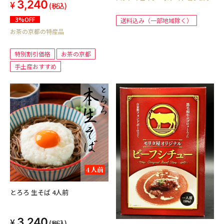
3,240
(税込)
3%OFF
送料込み（一部地域除く）
お茶の京都の特産品
特別割引価格
お茶の京都
手土産おすすめ
とろろ 生そば 4人前
3,240
(税込)