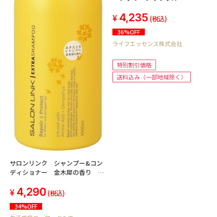
(90×180cm) 快眠ドライPlus 防
4,235
ダニ抗菌防臭 日本製 ベルオアシ
(税込)
ス
36%OFF
ライフエッセンス株式会社
特別割引価格
送料込み（一部地域除く）
サロンリンク シャンプー&コン
ディショナー 金木犀の香り 本
体セット 各1000ml<計6個セッ
4,290
ト>
(税込)
34%OFF