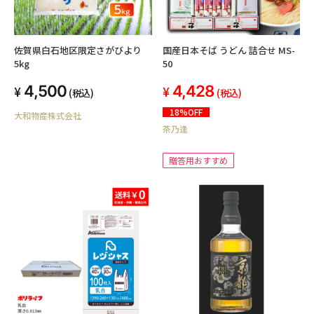
佐賀県白石地区限定さがびより
国産日本そば うどん 詰合せ MS-
5kg
50
4,500
4,428
(税込)
(税込)
18%OFF
大和物産株式会社
茶乃逢
贈答用おすすめ