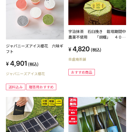
宇治抹茶 石臼挽き 栽培期間中
農薬不使用 「胡蝶」 ４０
g 缶入
ジャパニーズアイス櫻花 六味ギ
4,820
(税込)
フト
皐盧庵茶舗
4,901
(税込)
おすすめ商品
ジャパニーズアイス櫻花
送料込み
贈答用おすすめ