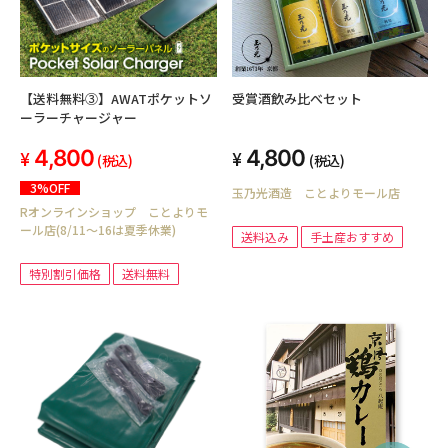
【送料無料③】AWATポケットソ
受賞酒飲み比べセット
ーラーチャージャー
4,800
4,800
(税込)
(税込)
3%OFF
玉乃光酒造 ことよりモール店
Rオンラインショップ ことよりモ
ール店(8/11～16は夏季休業)
送料込み
手土産おすすめ
特別割引価格
送料無料