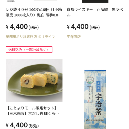
レジ袋４０号 100枚x10冊（1小箱
京都ウイスキー 西陣織 黒ラベ
販売 1000枚入り）乳白 薄手0.013
ル
ｍｍ厚 TSK-40-1kb
4,400
4,400
(税込)
(税込)
業務用ポリ袋専門店 ポリライフ
平澤商店
送料込み（一部地域除く）
【ことよりモール限定セット】
【三木鶏卵】京だし巻 味くらべ
セット
4,400
(税込)