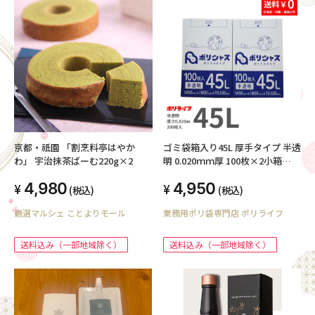
京都・祇園 「割烹料亭はやか
ゴミ袋箱入り45L 厚手タイプ 半透
わ」 宇治抹茶ばーむ220g×2
明 0.020ｍｍ厚 100枚×2小箱
（200枚）BOX-535-2kb
4,980
4,950
(税込)
(税込)
厳選マルシェ ことよりモール
業務用ポリ袋専門店 ポリライフ
送料込み（一部地域除く）
送料込み（一部地域除く）