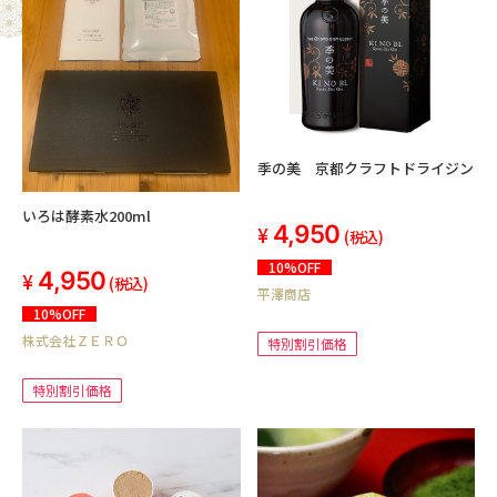
季の美 京都クラフトドライジン
いろは酵素水200ml
4,950
(税込)
10%OFF
4,950
(税込)
平澤商店
10%OFF
株式会社ＺＥＲＯ
特別割引価格
特別割引価格