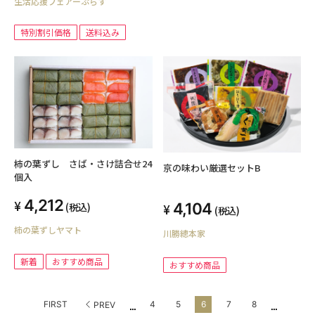
生活応援フェアーぷらす
特別割引価格
送料込み
柿の葉ずし さば・さけ詰合せ24
京の味わい厳選セットB
個入
4,212
4,104
(税込)
(税込)
柿の葉ずしヤマト
川勝總本家
新着
おすすめ商品
おすすめ商品
...
...
FIRST
4
5
6
7
8
PREV