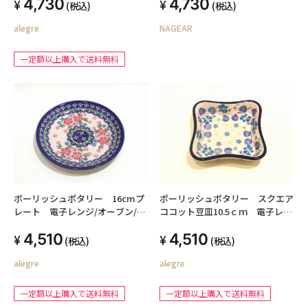
4,730
4,730
庫スッキリ 冷蔵庫収納 飲み物収
(税込)
(税込)
納
alegre
NAGEAR
一定額以上購入で送料無料
ポーリッシュポタリー 16cmプ
ポーリッシュポタリー スクエア
レート 電子レンジ/オーブン/食
ココット豆皿10.5ｃｍ 電子レン
洗器対応
ジ/オーブン/食洗器対応
4,510
4,510
(税込)
(税込)
alegre
alegre
一定額以上購入で送料無料
一定額以上購入で送料無料