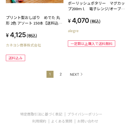
ポーリッシュポタリー マグカッ
プ200ｍｌ 電子レンジ/オーブ
ン/食洗器対応
プリント型おしぼり めでた 丸
4,070
(税込)
形 2色 アソート 150本【送料込
み】
alegre
4,125
(税込)
一定額以上購入で送料無料
カネヨシ商事株式会社
送料込み
1
2
NEXT
特定商取引法に基づく表記
プライバシーポリシー
利用規約
よくある質問
お問い合わせ