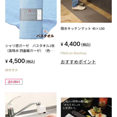
撥水キッチンマット 45×180
4,400
(税込)
シャリ感ガーゼ バスタオル1枚
（高吸水 四重織ガーゼ）（色：
FINALon-lineshop
ブルー）
4,500
おすすめポイント
(税込)
㈱オオタ
送料無料