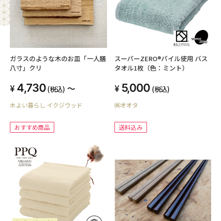
ガラスのような木のお皿「一人膳
スーパーZERO®パイル使用 バス
八寸」クリ
タオル1枚（色：ミント）
4,730
5,000
～
(税込)
(税込)
木よい暮らし イクジウッド
㈱オオタ
おすすめ商品
送料込み