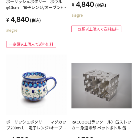
ポーリッシュポタリー ボウル
4,840
(税込)
φ13cm 電子レンジ/オーブン/食
洗器対応
alegre
4,840
(税込)
一定額以上購入で送料無料
alegre
一定額以上購入で送料無料
ポーリッシュポタリー マグカッ
RACCOOL(ラックール）缶ストッ
プ200ｍｌ 電子レンジ/オーブ
カー 急速冷却 ペットボトル 缶ビ
ン/食洗器対応
ール 350ml 500ml 6本収納 冷蔵