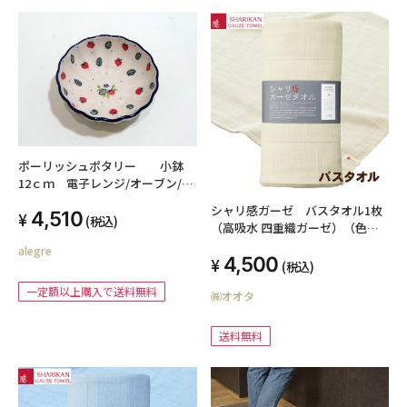
ポーリッシュポタリー 小鉢
12ｃｍ 電子レンジ/オーブン/食
洗器対応
シャリ感ガーゼ バスタオル1枚
4,510
(税込)
（高吸水 四重織ガーゼ）（色：
クリーム）
alegre
4,500
(税込)
一定額以上購入で送料無料
㈱オオタ
送料無料