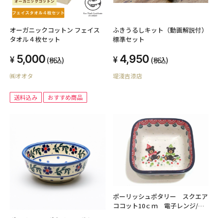
オーガニックコットン フェイス
ふきうるしキット（動画解説付）
タオル４枚セット
標準セット
5,000
4,950
(税込)
(税込)
㈱オオタ
堤淺吉漆店
送料込み
おすすめ商品
ポーリッシュポタリー スクエア
ココット10ｃｍ 電子レンジ/オ
ーブン/食洗器対応