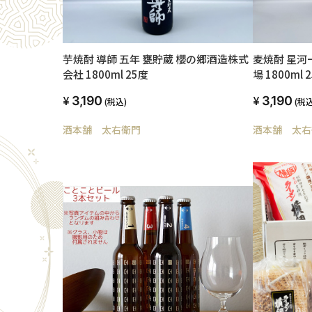
麦焼酎 星河
芋焼酎 導師 五年 甕貯蔵 櫻の郷酒造株式
場 1800ml 
会社 1800ml 25度
3,190
3,190
(税込
(税込)
酒本舗 太右
酒本舗 太右衛門