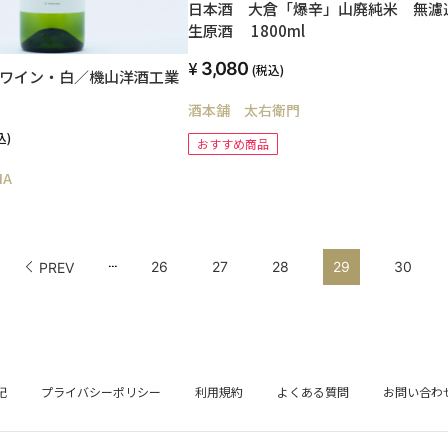
日本酒 大倉「爆辛」山廃純米 無濾
生原酒 1800ml
3,080
(税込)
ザンワイン・白／機山洋酒工業
酒本舗 太右衛門
込)
おすすめ商品
NA
...
26
27
28
29
30
PREV
記
プライバシーポリシー
利用規約
よくある質問
お問い合わ