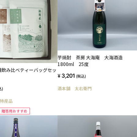
芋焼酎 茶房 大海庵 大海酒造
1800ml 25度
種飲み比べティーバッグセッ
3,201
(税込)
酒本舗 太右衛門
込)
特産品
贈答用おすすめ