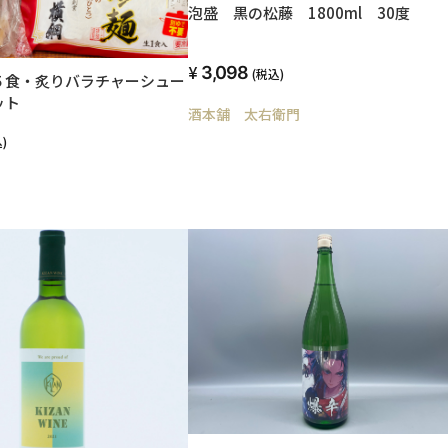
泡盛 黒の松藤 1800ml 30度
3,098
(税込)
５食・炙りバラチャーシュー
ット
酒本舗 太右衛門
)