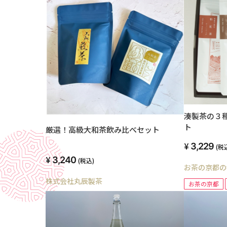
湊製茶の３
ト
厳選！高級大和茶飲み比べセット
3,229
(税
3,240
(税込)
お茶の京都の
株式会社丸辰製茶
お茶の京都