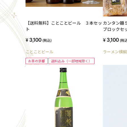
【送料無料】ことことビール ３本セッ
カンタン麺
ト
ブロックセ
3,100
3,100
(税込)
(税込
ことことビール
ラーメン横綱
お茶の京都
送料込み（一部地域除く）