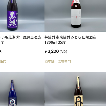
芋焼酎 市来焼酎 みとら 田崎酒造
きいも黒瀬 紫 鹿児島酒造
1800ml 25度
5度
3,200
(税込)
込)
酒本舗 太右衛門
衛門