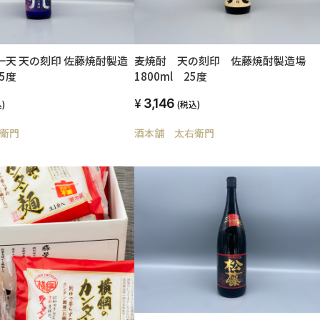
一天 天の刻印 佐藤焼酎製造
麦焼酎 天の刻印 佐藤焼酎製造場
25度
1800ml 25度
3,146
)
(税込)
衛門
酒本舗 太右衛門