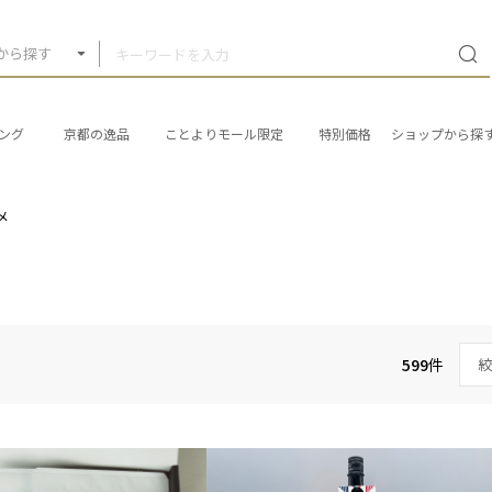
から探す
ング
京都の逸品
ことよりモール限定
特別価格
ショップから探
メ
599
件
絞