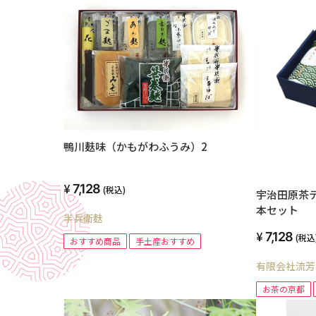
鴨川麸味（かもがわふうみ）2
7,128
(税込)
宇治田原茶テ
本セット
半兵衛麸
7,128
(税込
おすすめ商品
手土産おすすめ
有限会社流芳
お茶の京都