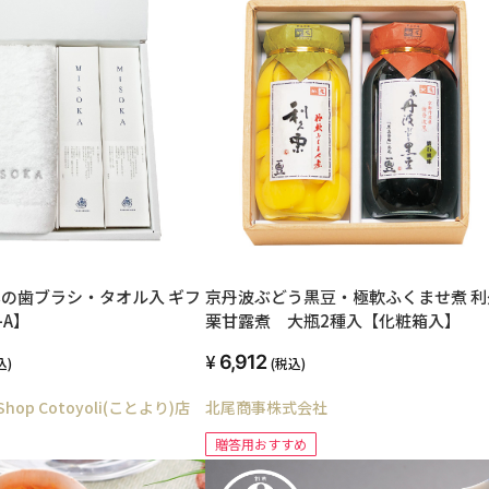
基本の歯ブラシ・タオル入 ギフ
京丹波ぶどう黒豆・極軟ふくませ煮 利
-A】
栗甘露煮 大瓶2種入【化粧箱入】
6,912
込)
(税込)
hop Cotoyoli(ことより)店
北尾商事株式会社
贈答用おすすめ