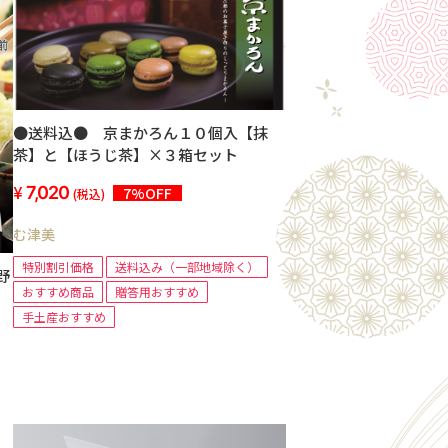
●送料込● 京まかろん１０個入【抹
茶】と【ほうじ茶】×３箱セット
7,020
7%OFF
(税込)
む津美
特別割引価格
送料込み（一部地域除く）
野
おすすめ商品
贈答用おすすめ
手土産おすすめ