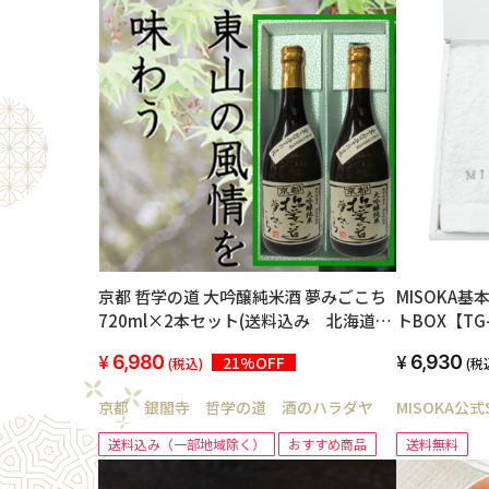
京都 哲学の道 大吟醸純米酒 夢みごこち
MISOKA
720ml×2本セット(送料込み 北海道・
トBOX【TG
沖縄を除く)
6,980
6,930
21%OFF
(税込)
(税
京都 銀閣寺 哲学の道 酒のハラダヤ
MISOKA公式S
送料込み（一部地域除く）
おすすめ商品
送料無料