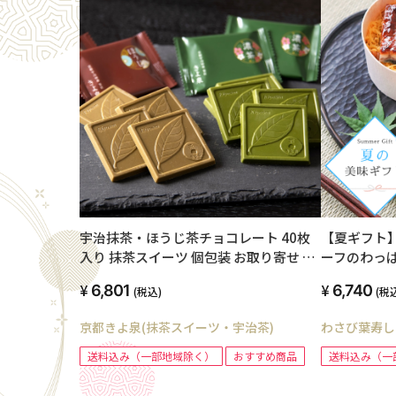
宇治抹茶・ほうじ茶チョコレート 40枚
【夏ギフト
入り 抹茶スイーツ 個包装 お取り寄せ ギ
ーフのわっ
フト
6,801
6,740
(税込)
(税
京都きよ泉(抹茶スイーツ・宇治茶)
わさび葉寿し
送料込み（一部地域除く）
おすすめ商品
送料込み（一