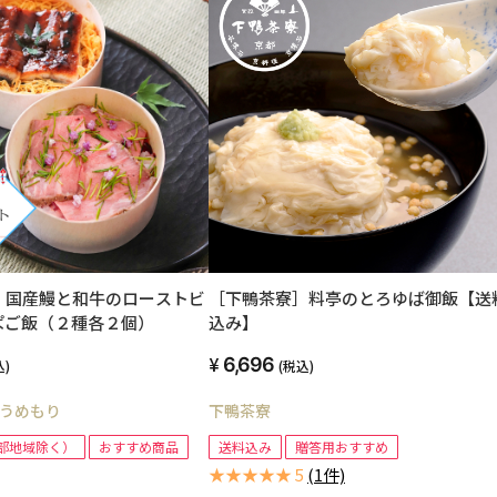
】国産鰻と和牛のローストビ
［下鴨茶寮］料亭のとろゆば御飯【送
ぱご飯（２種各２個）
込み】
6,696
込)
(税込)
うめもり
下鴨茶寮
部地域除く）
おすすめ商品
送料込み
贈答用おすすめ
★★★★★ 5
(1件)