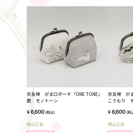
京友禅 がま口ポーチ『ONE TONE』
京友禅 がま
鹿 モノトーン
こうもり 
6,600
6,600
(税込)
(税
岡山工芸
岡山工芸