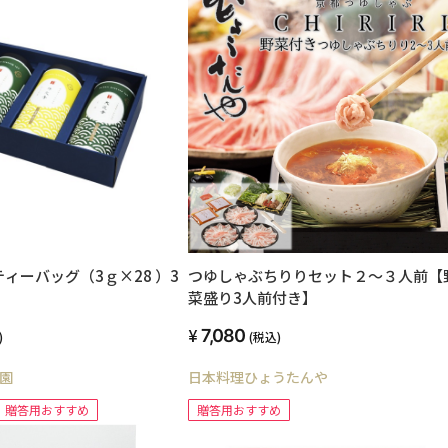
ィーバッグ（3ｇ×28 ）3
つゆしゃぶちりりセット２～３人前【
菜盛り3人前付き】
7,080
)
(税込)
園
日本料理ひょうたんや
贈答用おすすめ
贈答用おすすめ