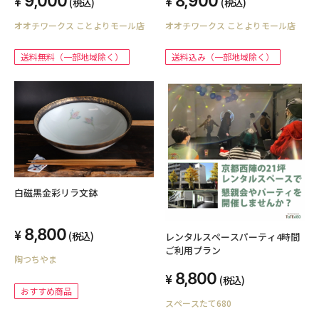
9,000
8,900
(税込)
(税込)
オオチワークス ことよりモール店
オオチワークス ことよりモール店
送料無料（一部地域除く）
送料込み（一部地域除く）
白磁黒金彩リラ文鉢
8,800
(税込)
レンタルスペースパーティ4時間
ご利用プラン
陶つちやま
8,800
(税込)
おすすめ商品
スペースたて680