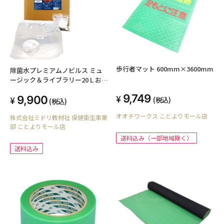
歩行者マット 600mm×3600mm
除菌水プレミアムノビルス ミュ
ージック＆ライブラリー20Ｌお得
用詰め替え大容量
9,749
9,900
(税込)
(税込)
オオチワークス ことよりモール店
株式会社ミドリ教材社 保健衛生事業
部 ことよりモール店
送料込み（一部地域除く）
送料込み