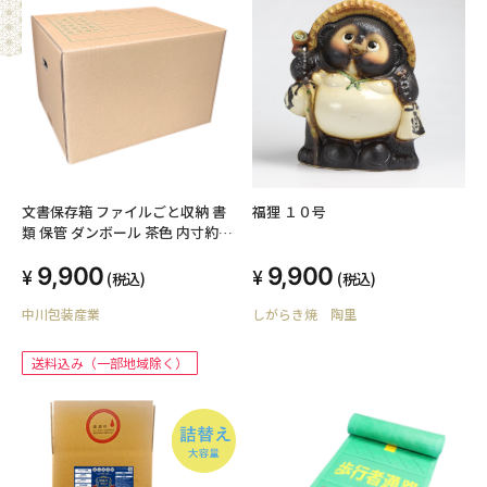
文書保存箱 ファイルごと収納 書
福狸 １０号
類 保管 ダンボール 茶色 内寸約
410x320x260mm 30枚セット 保
9,900
9,900
存 保管 ファイル 段ボール 収納
(税込)
(税込)
梱包 日本製 013-030
中川包装産業
しがらき焼 陶里
送料込み（一部地域除く）