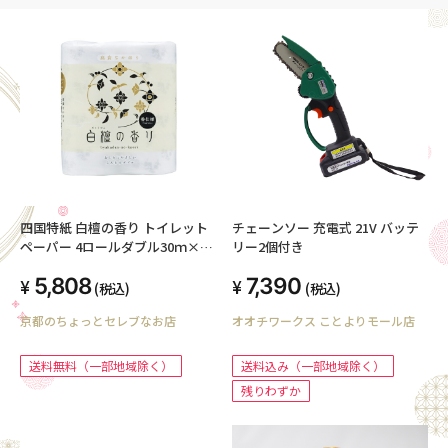
四国特紙 白檀の香り トイレット
チェーンソー 充電式 21V バッテ
ペーパー 4ロールダブル30ｍ×12
リー2個付き
パック 00204
5,808
7,390
(税込)
(税込)
京都のちょっとセレブなお店
オオチワークス ことよりモール店
送料無料（一部地域除く）
送料込み（一部地域除く）
残りわずか