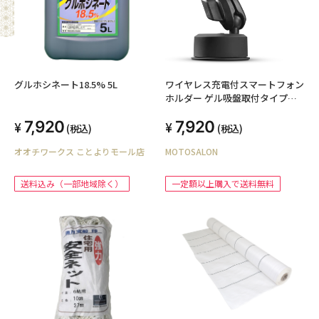
グルホシネート18.5% 5L
ワイヤレス充電付スマートフォン
ホルダー ゲル吸盤取付タイプ
Optiline(オプティライン) / MAG
7,920
7,920
WIRELESS ORBIT MAG
(税込)
(税込)
オオチワークス ことよりモール店
MOTOSALON
送料込み（一部地域除く）
一定額以上購入で送料無料