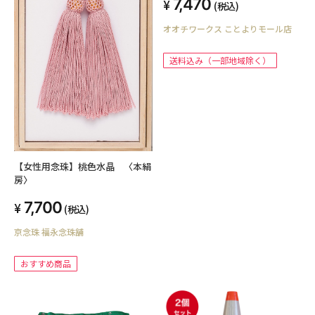
7,470
(税込)
オオチワークス ことよりモール店
送料込み（一部地域除く）
【女性用念珠】桃色水晶 〈本絹
房〉
7,700
(税込)
京念珠 福永念珠舗
おすすめ商品