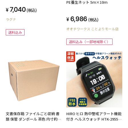
PE養生ネット 5ｍ×10ｍ
マットブラック
7,040
(税込)
6,986
(税込)
ラグナ
オオチワークス ことよりモール店
送料込み
送料込み（一部地域除く）
文書保存箱 ファイルごと収納 書
HIRO ヒロ 熱中警戒アラート機能
類 保管 ダンボール 茶色 内寸約
付き ヘルスウォッチ HTK-2955
410x320x260mm 20枚セット 保
ブラック USB充電式 スマートウ