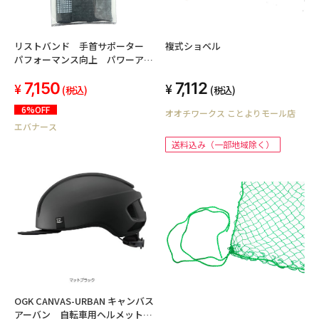
リストバンド 手首サポーター
複式ショベル
パフォーマンス向上 パワーアッ
プ スポーツ ゴルフ 野球 テ
7,150
7,112
ニス つまづき・転倒予防・疲労
(税込)
(税込)
軽減・ 高齢者 血流促進 ケ
6%OFF
オオチワークス ことよりモール店
アオール 2枚入 男女兼用 ユ
エバナース
ニセックス 日本製
送料込み（一部地域除く）
OGK CANVAS-URBAN キャンバス
アーバン 自転車用ヘルメット