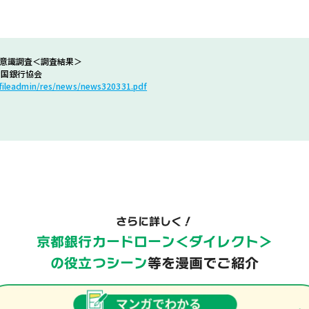
者意識調査＜調査結果＞
 全国銀行協会
/fileadmin/res/news/news320331.pdf
さらに詳しく！
京都銀行カードローン＜ダイレクト＞
の役立つシーン
等を漫画でご紹介