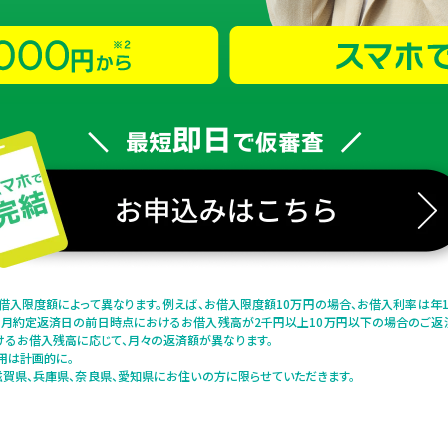
お借入限度額によって異なります。例えば、お借入限度額10万円の場合、お借入利率は年14
、当月約定返済日の前日時点におけるお借入残高が2千円以上10万円以下の場合のご返
るお借入残高に応じて、月々の返済額が異なります。
用は計画的に。
滋賀県、兵庫県、奈良県、愛知県にお住いの方に限らせていただきます。