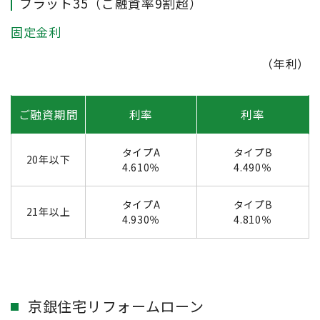
フラット35（ご融資率9割超）
固定金利
（年利）
ご融資期間
利率
利率
タイプA
タイプB
20年以下
4.610％
4.490％
タイプA
タイプB
21年以上
4.930％
4.810％
京銀住宅リフォームローン