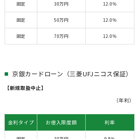
固定
30万円
12.0％
固定
50万円
12.0％
固定
70万円
12.0％
京銀カードローン（三菱UFJニコス保証）
【新規取扱中止】
（年利）
金利タイプ
お借入限度額
利率
固定
30万円
9.8％