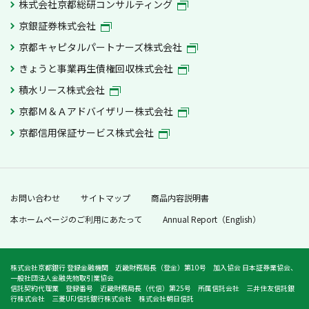
株式会社京都総研コンサルティング
京銀証券株式会社
京都キャピタルパートナーズ株式会社
きょうと事業再生債権回収株式会社
積水リース株式会社
京都Ｍ＆Ａアドバイザリー株式会社
京都信用保証サービス株式会社
お問い合わせ
サイトマップ
商品内容説明書
本ホームページのご利用にあたって
Annual Report（English）
株式会社京都銀行 登録金融機関 近畿財務局長（登金）第10号 加入協会 日本証券業協会、
一般社団法人金融先物取引業協会
信託契約代理業 登録番号 近畿財務局長（代信）第25号 所属信託会社 三井住友信託銀
行株式会社 三菱UFJ信託銀行株式会社 株式会社朝日信託